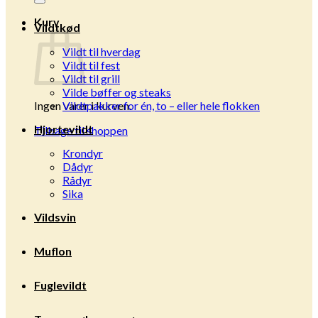
Kurv
Vildtkød
Vildt til hverdag
Vildt til fest
Vildt til grill
Vilde bøffer og steaks
Ingen varer i kurven.
Vildtpakker for én, to – eller hele flokken
Hjortevildt
Tilbage til shoppen
Krondyr
Dådyr
Rådyr
Sika
Vildsvin
Muflon
Fuglevildt