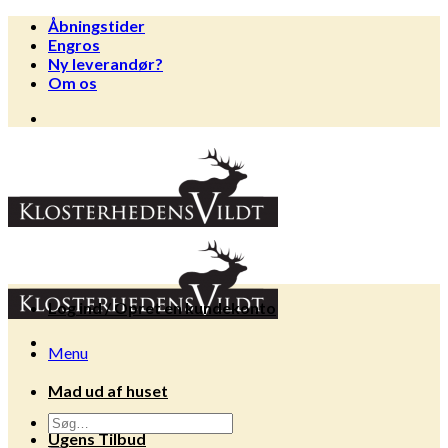
Fortsæt
Åbningstider
til
Engros
indhold
Ny leverandør?
Om os
Log ind / Opret en kundekonto
Menu
Mad ud af huset
Søg
Ugens Tilbud
efter: