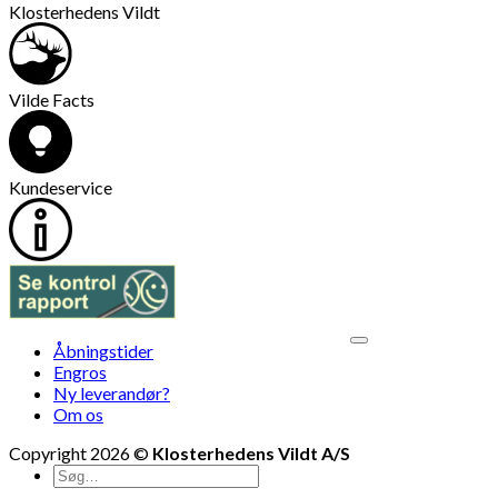
Klosterhedens Vildt
Vilde Facts
Kundeservice
V
Åbningstider
M
Engros
Ny leverandør?
Om os
Copyright 2026 ©
Klosterhedens Vildt A/S
Søg
efter: