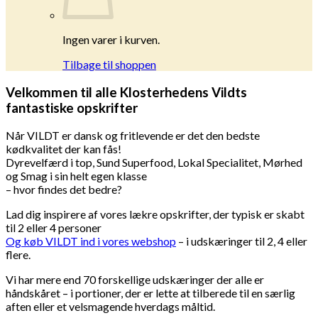
Ingen varer i kurven.
Tilbage til shoppen
Velkommen til alle Klosterhedens Vildts
fantastiske opskrifter
Når VILDT er dansk og fritlevende er det den bedste
kødkvalitet der kan fås!
Dyrevelfærd i top, Sund Superfood, Lokal Specialitet, Mørhed
og Smag i sin helt egen klasse
– hvor findes det bedre?
Lad dig inspirere af vores lækre opskrifter, der typisk er skabt
til 2 eller 4 personer
Og køb VILDT ind i vores webshop
– i udskæringer til 2, 4 eller
flere.
Vi har mere end 70 forskellige udskæringer der alle er
håndskåret – i portioner, der er lette at tilberede til en særlig
aften eller et velsmagende hverdags måltid.