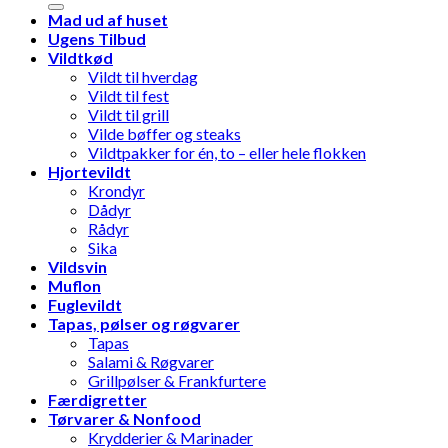
Mad ud af huset
Ugens Tilbud
Vildtkød
Vildt til hverdag
Vildt til fest
Vildt til grill
Vilde bøffer og steaks
Vildtpakker for én, to – eller hele flokken
Hjortevildt
Krondyr
Dådyr
Rådyr
Sika
Vildsvin
Muflon
Fuglevildt
Tapas, pølser og røgvarer
Tapas
Salami & Røgvarer
Grillpølser & Frankfurtere
Færdigretter
Tørvarer & Nonfood
Krydderier & Marinader