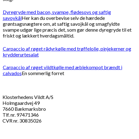
Dyregryde med bacon, svampe, flødesovs og saftig
savoykål
Her kan du overbevise selv de hærdede
grøntsagsnægtere om, at saftig savojkål og smagfyldte
svampe udgør lige præcis det, som gør denne dyregryde til et
friskt og lækkert hverdagsmåltid.
Carpaccio af røget rådyrkølle med trøffelolie, pinjekerner og
krydderurtesalat
Carpaccio af røget vildtkølle med æblekompot brændt i
calvados
En sommerlig forret
Klosterhedens Vildt A/S
Holmgaardvej 49
7660 Bækmarksbro
Tlf. nr. 97471346
CVR nr. 30835026