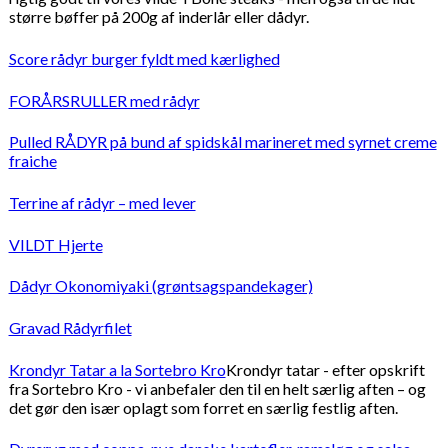
større bøffer på 200g af inderlår eller dådyr.
Score rådyr burger fyldt med kærlighed
FORÅRSRULLER med rådyr
Pulled RÅDYR på bund af spidskål marineret med syrnet creme
fraiche
Terrine af rådyr – med lever
VILDT Hjerte
Dådyr Okonomiyaki (grøntsagspandekager)
Gravad Rådyrfilet
Krondyr Tatar a la Sortebro Kro
Krondyr tatar - efter opskrift
fra Sortebro Kro - vi anbefaler den til en helt særlig aften – og
det gør den især oplagt som forret en særlig festlig aften.