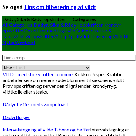
Se også
Tips om tilberedning af vildt
Dådyr, Sika & Rådyr opskrifter
Categories
All Categories
Dådyr, Sika & Rådyr opskrifter
Krondyr
opskrifter
Opskrifter med fuglevildt
Vilde forretter &
Tapas
Vildsvin opskrifter
Vildt på grill
Vildt til hverdag
Vildt til
Nytår
Weekend
VILDT med sticky toffee blommer
Kokken Jesper Krabbe
anbefaler sensommerens søde blommer til sæsonens vildt!
Prøv opskriften og server den til gråænder, krondyrryg,
vildtkølle eller steaks.
Dådyr bøffer med svampetoast
DådyrBurger
Intervalstegning af vilde T-bone og bøffer
Intervalstegning er
rigtig godt til vores vilde TBone steaks - men også til de lidt