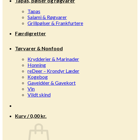
Tapas, pølser og røgvarer
Tapas
Salami & Røgvarer
Grillpølser & Frankfurtere
Færdigretter
Tørvarer & Nonfood
Krydderier & Marinader
Honning
reDeer – Krondyr Læder
Kogebog
Gaveidéer & Gavekort
Vin
Vildt skind
Kurv /
0,00
kr.