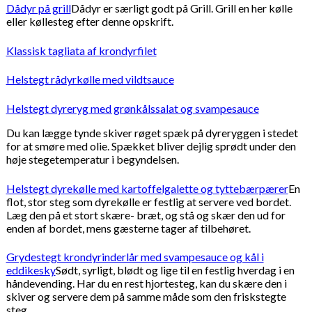
Dådyr på grill
Dådyr er særligt godt på Grill. Grill en her kølle
eller køllesteg efter denne opskrift.
Klassisk tagliata af krondyrfilet
Helstegt rådyrkølle med vildtsauce
Helstegt dyreryg med grønkålssalat og svampesauce
Du kan lægge tynde skiver røget spæk på dyreryggen i stedet
for at smøre med olie. Spækket bliver dejlig sprødt under den
høje stegetemperatur i begyndelsen.
Helstegt dyrekølle med kartoffelgalette og tyttebærpærer
En
flot, stor steg som dyrekølle er festlig at servere ved bordet.
Læg den på et stort skære- bræt, og stå og skær den ud for
enden af bordet, mens gæsterne tager af tilbehøret.
Grydestegt krondyrinderlår med svampesauce og kål i
eddikesky
Sødt, syrligt, blødt og lige til en festlig hverdag i en
håndevending. Har du en rest hjortesteg, kan du skære den i
skiver og servere dem på samme måde som den friskstegte
steg.