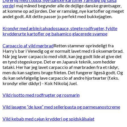
Dyreryg med coppa, nye danske kartofler, ramsløg og salsa
verde
I maj måned begynder alle de dejlige danske grøntsager,
at komme op ad jorden. Der er ramsløg, nye kartofler og meget
andet godt. Alt dette passer jo perfekt med bukkejagten.
Krondyr med æble/calvadossauce, stegte rodfrugter, fyldte
krydderurte kartofler og balsamico glacerede svampe
Carpaccio af vild mørbrad
Retten stammer oprindeligt fra
Harry’s bar i Venedig og er normalt lavet med rå oksemørbrad.
Når jeg laver carpaccio med vildt, kan jeg godt lide at give det
en tynd stegeskorpe. Det er en Japansk teknik, som hedder
tataki. Her har jeg lavet carpaccio af mørbraden fra et rådyr,
men du kan sagtens bruge fileten. Det fungerer ligeså godt. Og
du kan selvfølgelig lave carpaccio af andre hjortearter (f.eks.
krondyr eller dådyr) - Kok Nikolaj Juel.
Vild risotto med rodfrugter og rosmarin
Vild lasagne “de luxe” med selleripasta og parmesanostcreme
Vild kebab med cajun krydderi og spidskålsalat