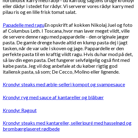
nordindisk karry med rådyr- du kan dog sagtens bruge krondyr
eller dådyr i stedet for rådyr. Vi serverer vores rådyr karry med
pilau ris og en lille frisk tomat salat.
Papadelle med ragu
En opskrift af kokken Nikolaj Juel og foto
af Columbus Leth. I Toscana, hvor man laver meget vildt, ville
de servere denne ragu med pappardelle - den originale jæger
pasta. De gamle drenge havde altid en klump pasta dej i jagt
tasken, når de var ude i skoven og jage. Pappardelle er den
perfekte pasta til en kraftig vildt ragu. Hvis du har mod på det,
så lav din egen pasta. Det fungerer selvfølgelig også fint med
købe pasta. Jeg vil dog anbefale at du køber rigtig god
italiensk pasta, så som; De Cecco, Molino eller lignende.
Krondyr steaks med æble-selleri kompot og svampesauce
Krondyr ryg med sauce af kantareller og blåbær
Krondyr Ragout
Krondyr steaks med kantareller, selleripuré med hasselnød og
brombærglaseret rødbede