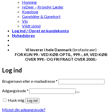
Honning
reDeer – Krondyr Læder
Kogebog
Gaveidéer & Gavekort
Vin
Vildt skind
Log ind / Opret en kundekonto
Nyhedsbrev
Vi leverer i hele Danmark
(brofaste øer)
FOR KUN 99.- VED KØB OPTIL, 999.-, 69, VED KØB
OVER 999,- OG FRI FRAGT OVER 2000.-
Log ind
Påkrævet
Brugernavn eller e-mailadresse
*
Påkrævet
Adgangskode
*
Husk mig
Log ind
Mistet din adgangskode?