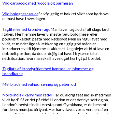
Vild carpaccio med ruccola og parmesan
Vild bolognesesauce
Selvfølgelig er hakket vildt som kødsovs
et must have i hverdagen.
Taglitelle med krondyr ragu
Man laver ragu ud af alt slags kød i
Italien. Her hjemme laver vi meste ragu bolognese, eller
populært kaldet; pasta med kødsovs! Men en ragu lavet med
vildt, er mindst lige så lækker og en rigtig god måde at
introducere vildt hjemme i køkkenet. Jeg plejer altid at lave en
dobbelt portion, da det er dejligt at have i fryseren til en
nødsituation, hvor man skal have noget hurtigt på bordet.
Tagliata af krondyrfilet med kantareller, blommer og
brøndkarse
Mørbrad med valnød, sennep og peberrod
Nord-indisk karry med rådyr
Har du aldrig fået indisk mad med
vildt kød? Så er det på tide! I London er det det nye sort og på
London’s bedste indiske restaurant Gymkhana, er de berømte
for deres muntjac biriyani. Her har vi lavet vores version af en