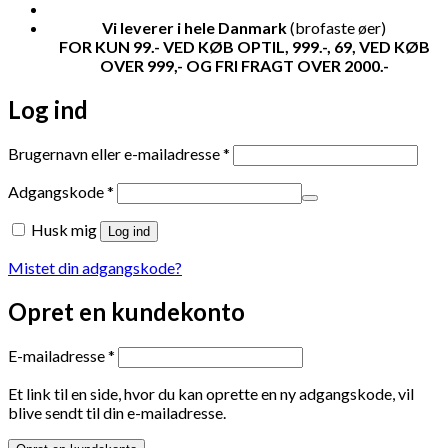
Vi leverer i hele Danmark
(brofaste øer)
FOR KUN 99.- VED KØB OPTIL, 999.-, 69, VED KØB
OVER 999,- OG FRI FRAGT OVER 2000.-
Log ind
Påkrævet
Brugernavn eller e-mailadresse
*
Påkrævet
Adgangskode
*
Husk mig
Log ind
Mistet din adgangskode?
Opret en kundekonto
Påkrævet
E-mailadresse
*
Et link til en side, hvor du kan oprette en ny adgangskode, vil
blive sendt til din e-mailadresse.