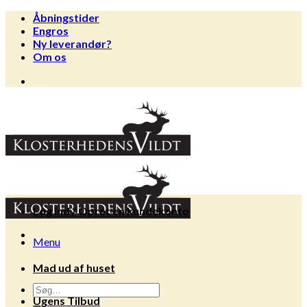
Fortsæt
Åbningstider
til
Engros
indhold
Ny leverandør?
Om os
Log ind / Opret en kundekonto
Menu
Mad ud af huset
Søg
Ugens Tilbud
efter: