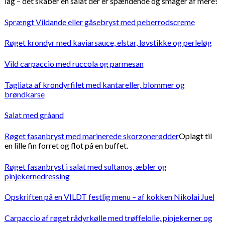
lag – det skaber en salat der er spændende og smager af mere!
Sprængt Vildande eller gåsebryst med peberrodscreme
Røget krondyr med kaviarsauce, elstar, løvstikke og perleløg
Vild carpaccio med ruccola og parmesan
Tagliata af krondyrfilet med kantareller, blommer og
brøndkarse
Salat med gråand
Røget fasanbryst med marinerede skorzonerødder
Oplagt til
en lille fin forret og flot på en buffet.
Røget fasanbryst i salat med sultanos, æbler og
pinjekernedressing
Opskriften på en VILDT festlig menu – af kokken Nikolai Juel
Carpaccio af røget rådyrkølle med trøffelolie, pinjekerner og