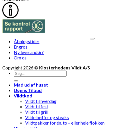
V
Åbningstider
M
Engros
Ny leverandør?
Om os
Copyright 2026 ©
Klosterhedens Vildt A/S
Søg
efter:
Mad ud af huset
Ugens Tilbud
Vildtkød
Vildt til hverdag
Vildt til fest
Vildt til grill
Vilde bøffer og steaks
Vildtpakker for én, to – eller hele flokken