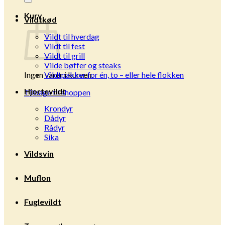
Kurv
Vildtkød
Vildt til hverdag
Vildt til fest
Vildt til grill
Vilde bøffer og steaks
Ingen varer i kurven.
Vildtpakker for én, to – eller hele flokken
Hjortevildt
Tilbage til shoppen
Krondyr
Dådyr
Rådyr
Sika
Vildsvin
Muflon
Fuglevildt