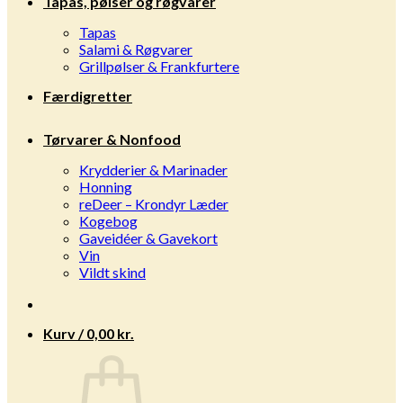
Tapas, pølser og røgvarer
Tapas
Salami & Røgvarer
Grillpølser & Frankfurtere
Færdigretter
Tørvarer & Nonfood
Krydderier & Marinader
Honning
reDeer – Krondyr Læder
Kogebog
Gaveidéer & Gavekort
Vin
Vildt skind
Kurv /
0,00
kr.