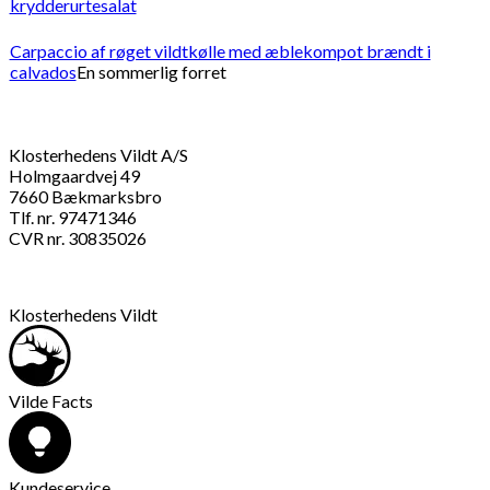
krydderurtesalat
Carpaccio af røget vildtkølle med æblekompot brændt i
calvados
En sommerlig forret
Klosterhedens Vildt A/S
Holmgaardvej 49
7660 Bækmarksbro
Tlf. nr. 97471346
CVR nr. 30835026
Klosterhedens Vildt
Vilde Facts
Kundeservice