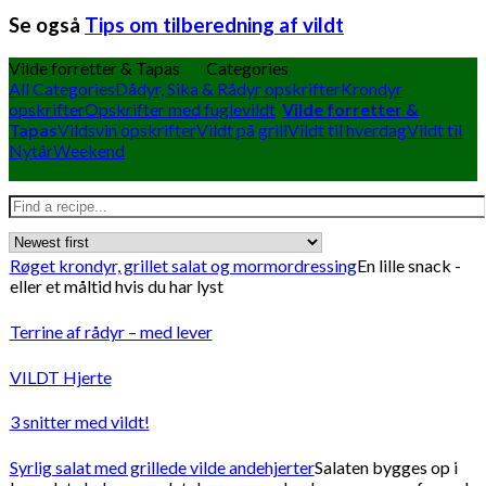
Se også
Tips om tilberedning af vildt
Vilde forretter & Tapas
Categories
All Categories
Dådyr, Sika & Rådyr opskrifter
Krondyr
opskrifter
Opskrifter med fuglevildt
Vilde forretter &
Tapas
Vildsvin opskrifter
Vildt på grill
Vildt til hverdag
Vildt til
Nytår
Weekend
Røget krondyr, grillet salat og mormordressing
En lille snack -
eller et måltid hvis du har lyst
Terrine af rådyr – med lever
VILDT Hjerte
3 snitter med vildt!
Syrlig salat med grillede vilde andehjerter
Salaten bygges op i