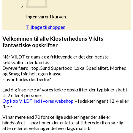
Ingen varer i kurven.
Tilbage til shoppen
Velkommen til alle Klosterhedens Vildts
fantastiske opskrifter
Når VILDT er dansk og fritlevende er det den bedste
kødkvalitet der kan fås!
Dyrevelfærd i top, Sund Superfood, Lokal Specialitet, Mørhed
og Smag i sin helt egen klasse
– hvor findes det bedre?
Lad dig inspirere af vores lækre opskrifter, der typisk er skabt
til 2 eller 4 personer
Og køb VILDT ind i vores webshop
– i udskæringer til 2, 4 eller
flere.
Vi har mere end 70 forskellige udskæringer der alle er
håndskåret – i portioner, der er lette at tilberede til en særlig
aften eller et velsmagende hverdags måltid.