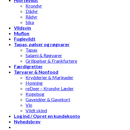
Hjortevildt
Krondyr
Dådyr
Rådyr
Sika
Vildsvin
Muflon
Fuglevildt
Tapas, pølser og røgvarer
Tapas
Salami & Røgvarer
Grillpølser & Frankfurtere
Færdigretter
Tørvarer & Nonfood
Krydderier & Marinader
Honning
reDeer – Krondyr Læder
Kogebog
Gaveidéer & Gavekort
Vin
Vildt skind
Log ind / Opret en kundekonto
Nyhedsbrev