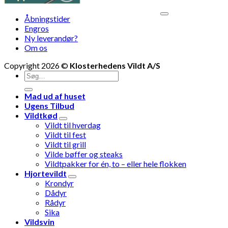
V
Åbningstider
M
Engros
Ny leverandør?
Om os
Copyright 2026 ©
Klosterhedens Vildt A/S
Søg
efter:
Mad ud af huset
Ugens Tilbud
Vildtkød
Vildt til hverdag
Vildt til fest
Vildt til grill
Vilde bøffer og steaks
Vildtpakker for én, to – eller hele flokken
Hjortevildt
Krondyr
Dådyr
Rådyr
Sika
Vildsvin