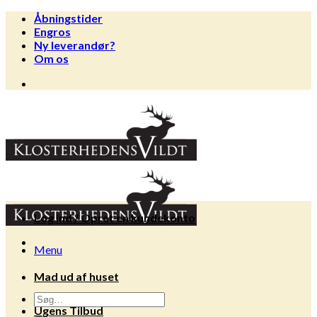
Fortsæt
Åbningstider
til
Engros
indhold
Ny leverandør?
Om os
Log ind / Opret en kundekonto
Menu
Mad ud af huset
Søg
Ugens Tilbud
efter: