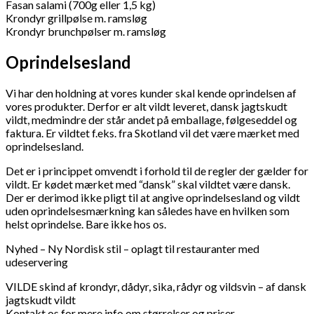
Fasan salami (700g eller 1,5 kg)
Krondyr grillpølse m. ramsløg
Krondyr brunchpølser m. ramsløg
Oprindelsesland
Vi har den holdning at vores kunder skal kende oprindelsen af
vores produkter. Derfor er alt vildt leveret, dansk jagtskudt
vildt, medmindre der står andet på emballage, følgeseddel og
faktura. Er vildtet f.eks. fra Skotland vil det være mærket med
oprindelsesland.
Det er i princippet omvendt i forhold til de regler der gælder for
vildt. Er kødet mærket med “dansk” skal vildtet være dansk.
Der er derimod ikke pligt til at angive oprindelsesland og vildt
uden oprindelsesmærkning kan således have en hvilken som
helst oprindelse. Bare ikke hos os.
Nyhed – Ny Nordisk stil – oplagt til restauranter med
udeservering
VILDE skind af krondyr, dådyr, sika, rådyr og vildsvin – af dansk
jagtskudt vildt
Kontakt os for mere info om størrelser og priser