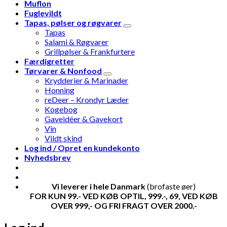
Muflon
Fuglevildt
Tapas, pølser og røgvarer
Tapas
Salami & Røgvarer
Grillpølser & Frankfurtere
Færdigretter
Tørvarer & Nonfood
Krydderier & Marinader
Honning
reDeer – Krondyr Læder
Kogebog
Gaveidéer & Gavekort
Vin
Vildt skind
Log ind / Opret en kundekonto
Nyhedsbrev
Vi leverer i hele Danmark
(brofaste øer)
FOR KUN 99.- VED KØB OPTIL, 999.-, 69, VED KØB
OVER 999,- OG FRI FRAGT OVER 2000.-