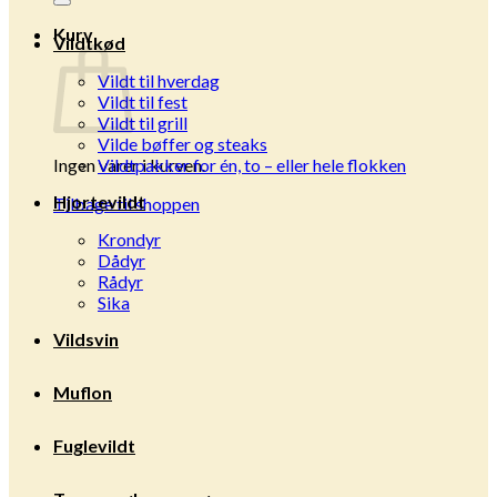
Kurv
Vildtkød
Vildt til hverdag
Vildt til fest
Vildt til grill
Vilde bøffer og steaks
Ingen varer i kurven.
Vildtpakker for én, to – eller hele flokken
Hjortevildt
Tilbage til shoppen
Krondyr
Dådyr
Rådyr
Sika
Vildsvin
Muflon
Fuglevildt