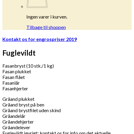
Ingen varer i kurven.
Tilbage til shoppen
Kontakt os for engrospriser 2019
Fuglevildt
Fasanbryst (10 stk./1 kg)
Fasan plukket
Fasan flået
Fasanlår
Fasanhjerter
Gråand plukket
Gråand bryst på ben
Gråand brystfilet uden skind
Gråandelår
Gråandehjerter
Gråandelever
Fuglevildt iøvrigt: kontakt os for info om det aktuelle