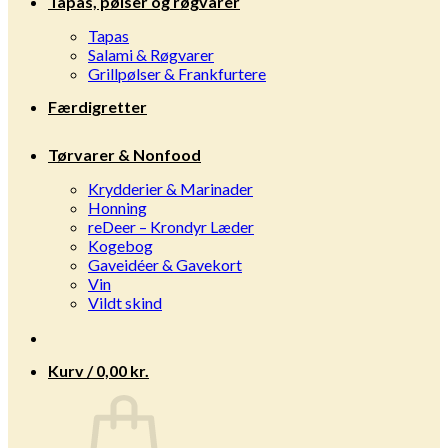
Tapas, pølser og røgvarer
Tapas
Salami & Røgvarer
Grillpølser & Frankfurtere
Færdigretter
Tørvarer & Nonfood
Krydderier & Marinader
Honning
reDeer – Krondyr Læder
Kogebog
Gaveidéer & Gavekort
Vin
Vildt skind
Kurv /
0,00
kr.