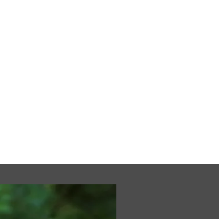
r hos