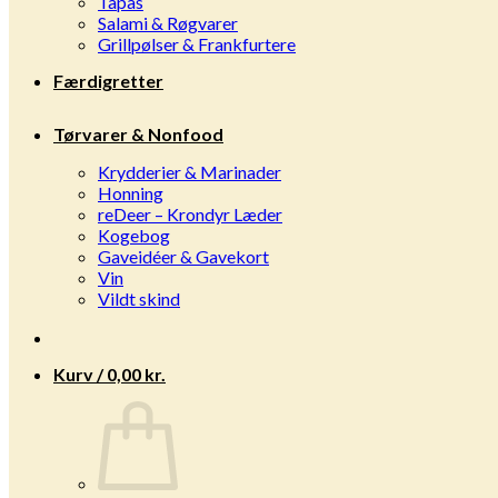
Tapas
Salami & Røgvarer
Grillpølser & Frankfurtere
Færdigretter
Tørvarer & Nonfood
Krydderier & Marinader
Honning
reDeer – Krondyr Læder
Kogebog
Gaveidéer & Gavekort
Vin
Vildt skind
Kurv /
0,00
kr.