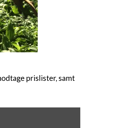
M
odtage prislister, samt