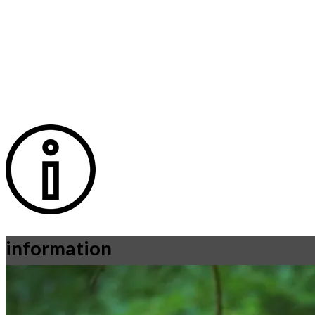
information
Læs mere om vores indleveringsbetingelse
Klosterhedens Vildt A/S