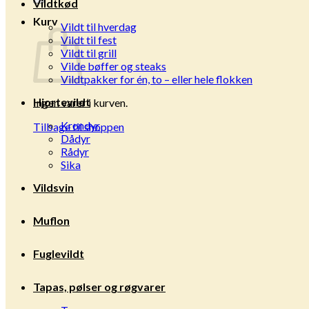
Vildtkød
Kurv
Vildt til hverdag
Vildt til fest
Vildt til grill
Vilde bøffer og steaks
Vildtpakker for én, to – eller hele flokken
Hjortevildt
Ingen varer i kurven.
Krondyr
Tilbage til shoppen
Dådyr
Rådyr
Sika
Vildsvin
Muflon
Fuglevildt
Tapas, pølser og røgvarer