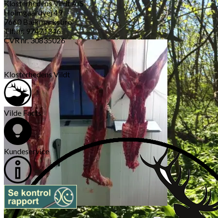
Klosterhedens Vildt A/S
Holmgaardvej 49
7660 Bækmarksbro
Tlf. nr. 97471346
CVR nr. 30835026
Klosterhedens Vildt
Vilde Facts
Kundeservice