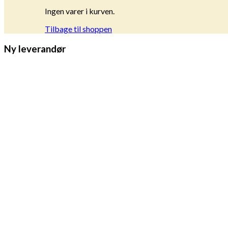
Ingen varer i kurven.
Tilbage til shoppen
Ny leverandør