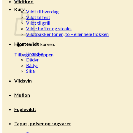
Vildtkød
Kurv
Vildt til hverdag
Vildt til fest
Vildt til grill
Vilde bøffer og steaks
Vildtpakker for én, to – eller hele flokken
Hjortevildt
Ingen varer i kurven.
Krondyr
Tilbage til shoppen
Dådyr
Rådyr
Sika
Vildsvin
Muflon
Fuglevildt
Tapas, pølser og røgvarer