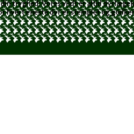
din tryghed: Vores vildt er altid dyrlægek
r hvert eneste dyr er stemplet og godke