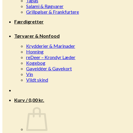
Tapas
Salami & Røgvarer
Grillpølser & Frankfurtere
Færdigretter
Tørvarer & Nonfood
Krydderier & Marinader
Honning
reDeer – Krondyr Læder
Kogebog
Gaveidéer & Gavekort
Vin
Vildt skind
Kurv /
0,00
kr.