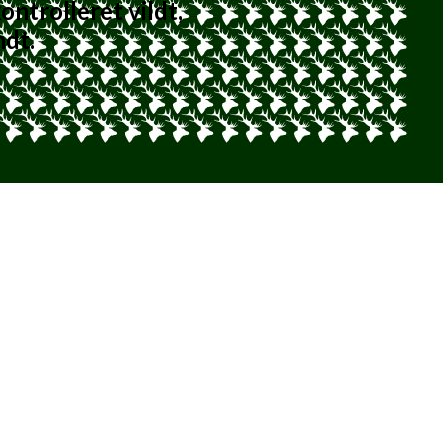
ontrolleret vildt,
ndt.