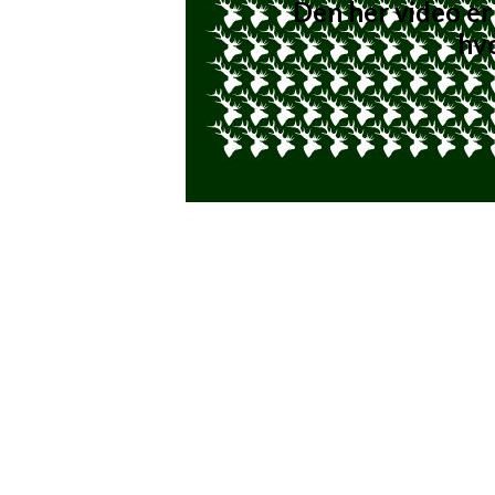
Den her video er 
hvo