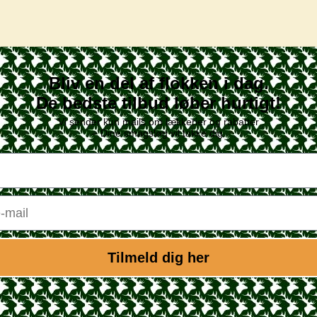
Bliv en del af flokken i dag.
De bedste tilbud løber hurtigt!
Vi sender kun mails om lækkerier og rabatter
– Dine smagsløg vil takke dig.
Tilmeld dig her