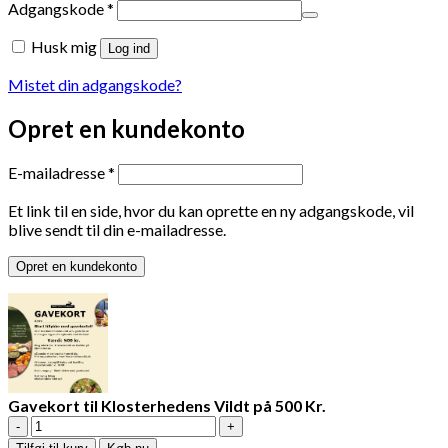
Påkrævet
Adgangskode
*
Husk mig
Log ind
Mistet din adgangskode?
Opret en kundekonto
Påkrævet
E-mailadresse
*
Et link til en side, hvor du kan oprette en ny adgangskode, vil
blive sendt til din e-mailadresse.
Opret en kundekonto
Gavekort til Klosterhedens Vildt på 500 Kr.
Gavekort
til