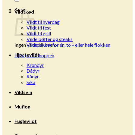
Kurv
Vildtkød
Vildt til hverdag
Vildt til fest
Vildt til grill
Vilde bøffer og steaks
Ingen varer i kurven.
Vildtpakker for én, to – eller hele flokken
Hjortevildt
Tilbage til shoppen
Krondyr
Dådyr
Rådyr
Sika
Vildsvin
Muflon
Fuglevildt