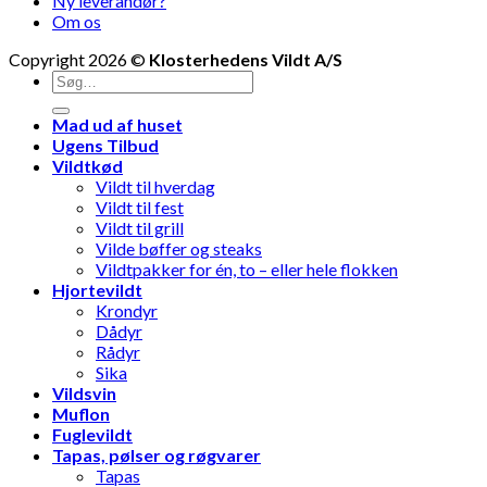
Ny leverandør?
Om os
Copyright 2026 ©
Klosterhedens Vildt A/S
Søg
efter:
Mad ud af huset
Ugens Tilbud
Vildtkød
Vildt til hverdag
Vildt til fest
Vildt til grill
Vilde bøffer og steaks
Vildtpakker for én, to – eller hele flokken
Hjortevildt
Krondyr
Dådyr
Rådyr
Sika
Vildsvin
Muflon
Fuglevildt
Tapas, pølser og røgvarer
Tapas