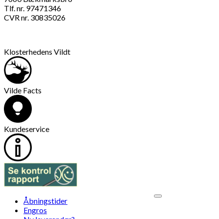
Tlf. nr. 97471346
CVR nr. 30835026
Klosterhedens Vildt
Vilde Facts
Kundeservice
V
Åbningstider
M
Engros