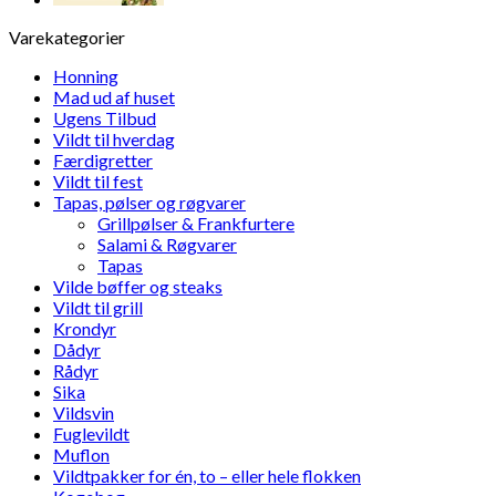
Varekategorier
Honning
Mad ud af huset
Ugens Tilbud
Vildt til hverdag
Færdigretter
Vildt til fest
Tapas, pølser og røgvarer
Grillpølser & Frankfurtere
Salami & Røgvarer
Tapas
Vilde bøffer og steaks
Vildt til grill
Krondyr
Dådyr
Rådyr
Sika
Vildsvin
Fuglevildt
Muflon
Vildtpakker for én, to – eller hele flokken