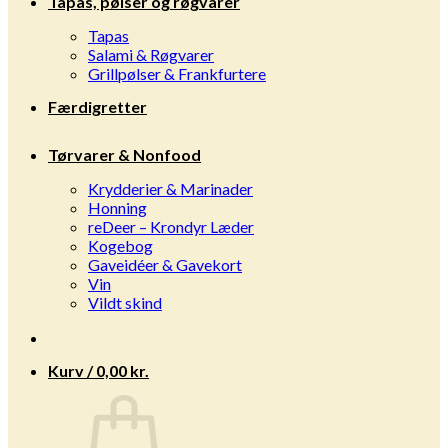
Tapas, pølser og røgvarer
Tapas
Salami & Røgvarer
Grillpølser & Frankfurtere
Færdigretter
Tørvarer & Nonfood
Krydderier & Marinader
Honning
reDeer – Krondyr Læder
Kogebog
Gaveidéer & Gavekort
Vin
Vildt skind
Kurv /
0,00
kr.