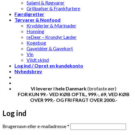
Salami & Røgvarer
Grillpølser & Frankfurtere
Færdigretter
Tørvarer & Nonfood
Krydderier & Marinader
Honning
reDeer – Krondyr Læder
Kogebog
Gaveidéer & Gavekort
Vin
Vildt skind
Log ind / Opret en kundekonto
Nyhedsbrev
Vi leverer i hele Danmark
(brofaste øer)
FOR KUN 99.- VED KØB OPTIL, 999.-, 69, VED KØB
OVER 999,- OG FRI FRAGT OVER 2000.-
Log ind
Påkrævet
Brugernavn eller e-mailadresse
*