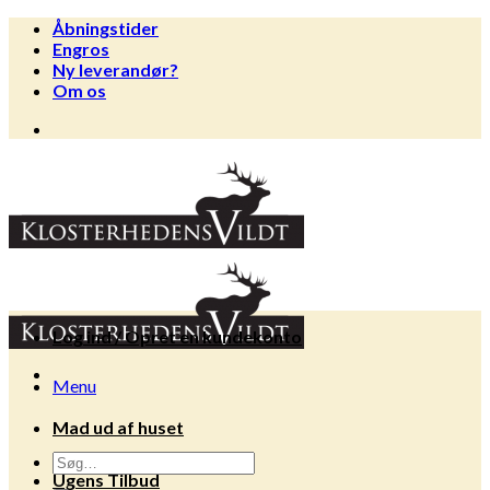
Fortsæt
Åbningstider
til
Engros
indhold
Ny leverandør?
Om os
Log ind / Opret en kundekonto
Menu
Mad ud af huset
Søg
Ugens Tilbud
efter: