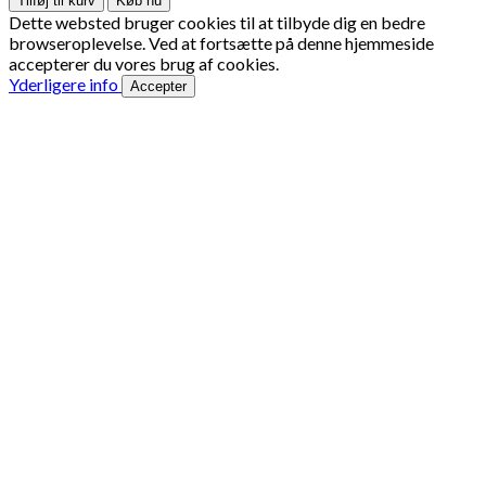
Tilføj til kurv
Køb nu
Klosterhedens
Dette websted bruger cookies til at tilbyde dig en bedre
Vildt
browseroplevelse. Ved at fortsætte på denne hjemmeside
på
accepterer du vores brug af cookies.
500
Yderligere info
Accepter
Kr.
antal