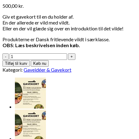
500,00
kr.
Giv et gavekort til en du holder af.
En der allerede er vild med vildt.
Eller en der vil glæde sig over en introduktion til det vilde!
Produkterne er Dansk fritlevende vildt i særklasse.
OBS: Læs beskrivelsen inden køb.
Gavekort
til
Tilføj til kurv
Køb nu
Klosterhedens
Kategori:
Gaveidéer & Gavekort
Vildt
på
500
Kr.
antal