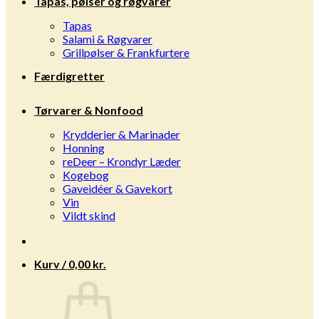
Tapas, pølser og røgvarer
Tapas
Salami & Røgvarer
Grillpølser & Frankfurtere
Færdigretter
Tørvarer & Nonfood
Krydderier & Marinader
Honning
reDeer – Krondyr Læder
Kogebog
Gaveidéer & Gavekort
Vin
Vildt skind
Kurv /
0,00
kr.