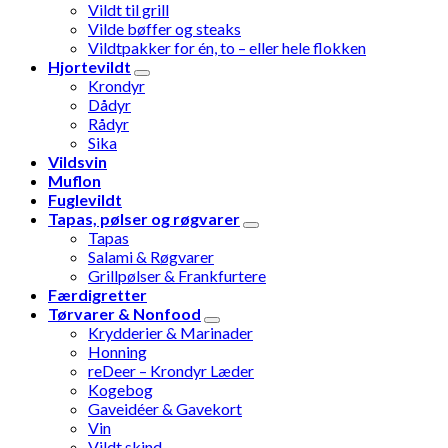
Vildt til grill
Vilde bøffer og steaks
Vildtpakker for én, to – eller hele flokken
Hjortevildt
Krondyr
Dådyr
Rådyr
Sika
Vildsvin
Muflon
Fuglevildt
Tapas, pølser og røgvarer
Tapas
Salami & Røgvarer
Grillpølser & Frankfurtere
Færdigretter
Tørvarer & Nonfood
Krydderier & Marinader
Honning
reDeer – Krondyr Læder
Kogebog
Gaveidéer & Gavekort
Vin
Vildt skind