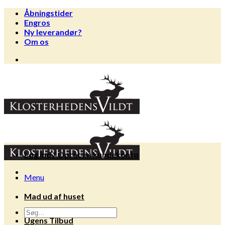
Fortsæt
Åbningstider
til
Engros
indhold
Ny leverandør?
Om os
Log ind / Opret en kundekonto
Menu
Mad ud af huset
Søg
Ugens Tilbud
efter: