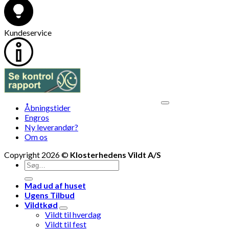
Kundeservice
V
Åbningstider
M
Engros
Ny leverandør?
Om os
Copyright 2026 ©
Klosterhedens Vildt A/S
Søg
efter:
Mad ud af huset
Ugens Tilbud
Vildtkød
Vildt til hverdag
Vildt til fest