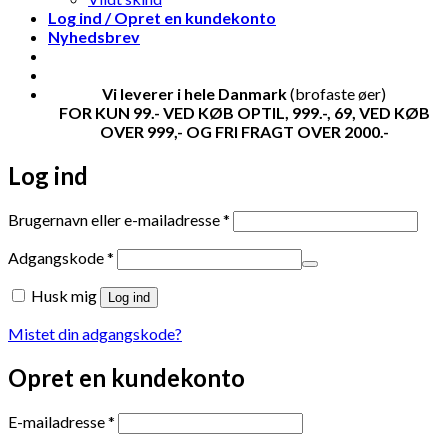
Log ind / Opret en kundekonto
Nyhedsbrev
Vi leverer i hele Danmark
(brofaste øer)
FOR KUN 99.- VED KØB OPTIL, 999.-, 69, VED KØB
OVER 999,- OG FRI FRAGT OVER 2000.-
Log ind
Påkrævet
Brugernavn eller e-mailadresse
*
Påkrævet
Adgangskode
*
Husk mig
Log ind
Mistet din adgangskode?
Opret en kundekonto
Påkrævet
E-mailadresse
*