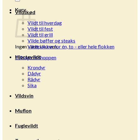
Kurv
Vildtkød
Vildt til hverdag
Vildt til fest
Vildt til grill
Vilde bøffer og steaks
Ingen varer i kurven.
Vildtpakker for én, to – eller hele flokken
Hjortevildt
Tilbage til shoppen
Krondyr
Dådyr
Rådyr
Sika
Vildsvin
Muflon
Fuglevildt