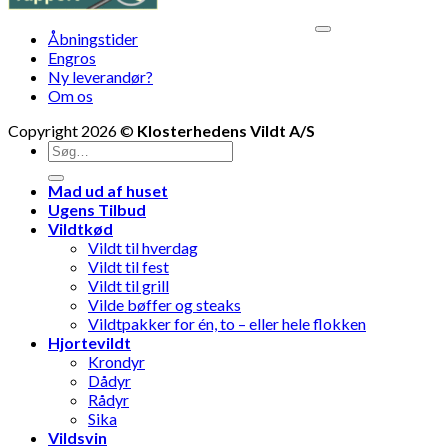
V
Åbningstider
M
Engros
Ny leverandør?
Om os
Copyright 2026 ©
Klosterhedens Vildt A/S
Søg
efter:
Mad ud af huset
Ugens Tilbud
Vildtkød
Vildt til hverdag
Vildt til fest
Vildt til grill
Vilde bøffer og steaks
Vildtpakker for én, to – eller hele flokken
Hjortevildt
Krondyr
Dådyr
Rådyr
Sika
Vildsvin