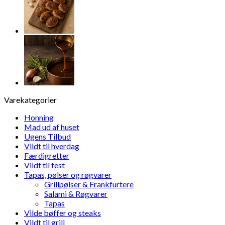
antal
Varekategorier
Honning
Mad ud af huset
Ugens Tilbud
Vildt til hverdag
Færdigretter
Vildt til fest
Tapas, pølser og røgvarer
Grillpølser & Frankfurtere
Salami & Røgvarer
Tapas
Vilde bøffer og steaks
Vildt til grill