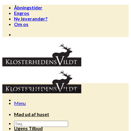
Fortsæt
Åbningstider
til
Engros
indhold
Ny leverandør?
Om os
Log ind / Opret en kundekonto
Menu
Mad ud af huset
Søg
Ugens Tilbud
efter: