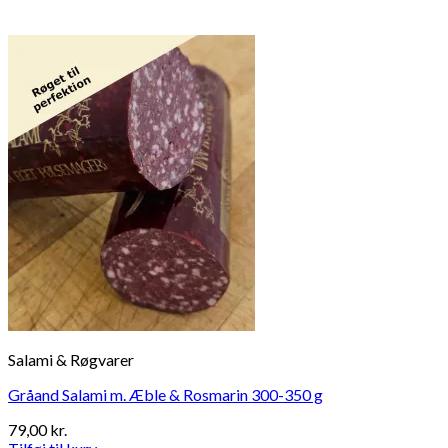
Salami & Røgvarer
Gråand Salami m. Æble & Rosmarin 300-350 g
79,00
kr.