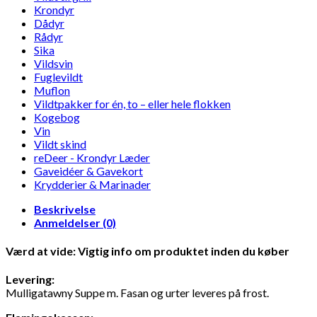
Krondyr
Dådyr
Rådyr
Sika
Vildsvin
Fuglevildt
Muflon
Vildtpakker for én, to – eller hele flokken
Kogebog
Vin
Vildt skind
reDeer - Krondyr Læder
Gaveidéer & Gavekort
Krydderier & Marinader
Beskrivelse
Anmeldelser (0)
Værd at vide: Vigtig info om produktet inden du køber
Levering:
Mulligatawny Suppe m. Fasan og urter leveres på frost.