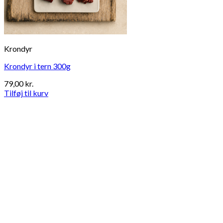
Krondyr
Krondyr i tern 300g
79,00
kr.
Tilføj til kurv