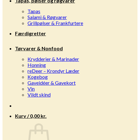
Tapas, pølser og røgvarer
Tapas
Salami & Røgvarer
Grillpølser & Frankfurtere
Færdigretter
Tørvarer & Nonfood
Krydderier & Marinader
Honning
reDeer – Krondyr Læder
Kogebog
Gaveidéer & Gavekort
Vin
Vildt skind
Kurv /
0,00
kr.