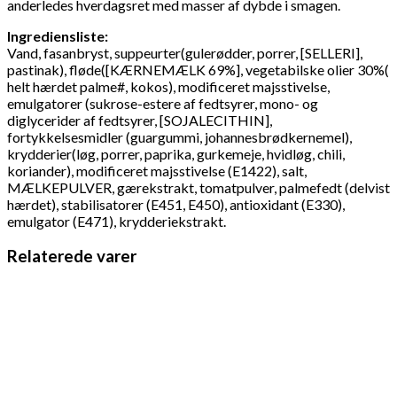
anderledes hverdagsret med masser af dybde i smagen.
Ingrediensliste:
Vand, fasanbryst, suppeurter(gulerødder, porrer, [SELLERI],
pastinak), fløde([KÆRNEMÆLK 69%], vegetabilske olier 30%(
helt hærdet palme#, kokos), modificeret majsstivelse,
emulgatorer (sukrose-estere af fedtsyrer, mono- og
diglycerider af fedtsyrer, [SOJALECITHIN],
fortykkelsesmidler (guargummi, johannesbrødkernemel),
krydderier(løg, porrer, paprika, gurkemeje, hvidløg, chili,
koriander), modificeret majsstivelse (E1422), salt,
MÆLKEPULVER, gærekstrakt, tomatpulver, palmefedt (delvist
hærdet), stabilisatorer (E451, E450), antioxidant (E330),
emulgator (E471), krydderiekstrakt.
Relaterede varer