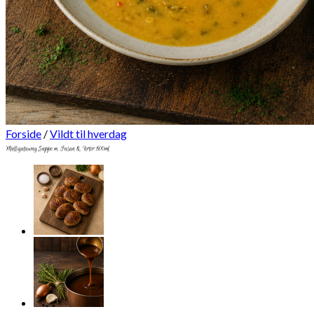
Forside
/
Vildt til hverdag
Mulligatawny Suppe m. Fasan & Urter 800ml