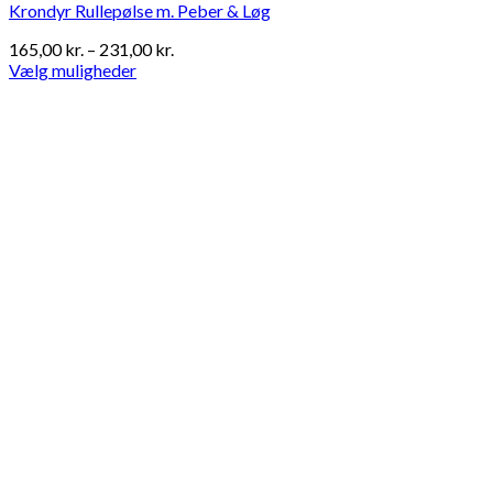
Krondyr Rullepølse m. Peber & Løg
Prisinterval:
165,00
kr.
–
231,00
kr.
165,00 kr.
Vælg muligheder
Dette
til
vare
231,00 kr.
har
flere
varianter.
Mulighederne
kan
vælges
på
varesiden