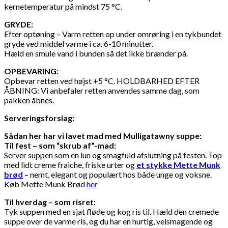
kernetemperatur på mindst 75 °C.
GRYDE:
Efter optøning – Varm retten op under omrøring i en tykbundet
gryde ved middel varme i ca. 6-10 minutter.
Hæld en smule vand i bunden så det ikke brænder på.
OPBEVARING:
Opbevar retten ved højst +5 °C. HOLDBARHED EFTER
ÅBNING: Vi anbefaler retten anvendes samme dag, som
pakken åbnes.
Serveringsforslag:
Sådan her har vi lavet mad med Mulligatawny suppe:
Til fest – som “skrub af”-mad:
Server suppen som en lun og smagfuld afslutning på festen. Top
med lidt creme fraiche, friske urter og
et stykke Mette Munk
brød
– nemt, elegant og populært hos både unge og voksne.
Køb Mette Munk Brød
her
Til hverdag – som risret:
Tyk suppen med en sjat fløde og kog ris til. Hæld den cremede
suppe over de varme ris, og du har en hurtig, velsmagende og