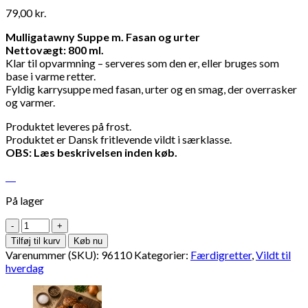
79,00
kr.
Mulligatawny Suppe m. Fasan og urter
Nettovægt: 800 ml.
Klar til opvarmning – serveres som den er, eller bruges som
base i varme retter.
Fyldig karrysuppe med fasan, urter og en smag, der overrasker
og varmer.
Produktet leveres på frost.
Produktet er Dansk fritlevende vildt i særklasse.
OBS: Læs beskrivelsen inden køb.
På lager
Mulligatawny
Suppe
Tilføj til kurv
Køb nu
m.
Varenummer (SKU):
96110
Kategorier:
Færdigretter
,
Vildt til
Fasan
hverdag
&
Urter
800ml