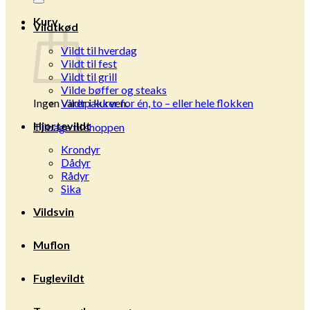
Kurv
Vildtkød
Vildt til hverdag
Vildt til fest
Vildt til grill
Vilde bøffer og steaks
Ingen varer i kurven.
Vildtpakker for én, to – eller hele flokken
Hjortevildt
Tilbage til shoppen
Krondyr
Dådyr
Rådyr
Sika
Vildsvin
Muflon
Fuglevildt