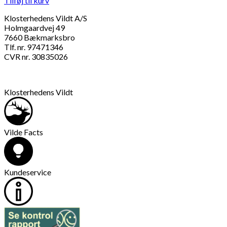
Tilføj til kurv
Klosterhedens Vildt A/S
Holmgaardvej 49
7660 Bækmarksbro
Tlf. nr. 97471346
CVR nr. 30835026
Klosterhedens Vildt
Vilde Facts
Kundeservice