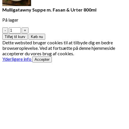
Mulligatawny Suppe m. Fasan & Urter 800ml
På lager
Mulligatawny
Suppe
Tilføj til kurv
Køb nu
m.
Dette websted bruger cookies til at tilbyde dig en bedre
Fasan
browseroplevelse. Ved at fortsætte på denne hjemmeside
&
accepterer du vores brug af cookies.
Urter
Yderligere info
Accepter
800ml
antal