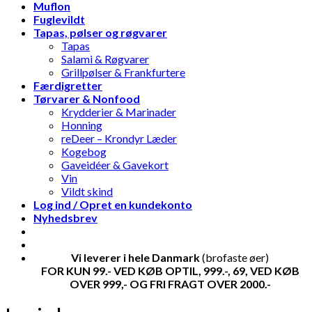
Muflon
Fuglevildt
Tapas, pølser og røgvarer
Tapas
Salami & Røgvarer
Grillpølser & Frankfurtere
Færdigretter
Tørvarer & Nonfood
Krydderier & Marinader
Honning
reDeer – Krondyr Læder
Kogebog
Gaveidéer & Gavekort
Vin
Vildt skind
Log ind / Opret en kundekonto
Nyhedsbrev
Vi leverer i hele Danmark
(brofaste øer)
FOR KUN 99.- VED KØB OPTIL, 999.-, 69, VED KØB
OVER 999,- OG FRI FRAGT OVER 2000.-