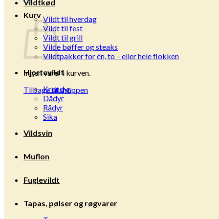
Vildtkød
Kurv
Vildt til hverdag
Vildt til fest
Vildt til grill
Vilde bøffer og steaks
Vildtpakker for én, to – eller hele flokken
Hjortevildt
Ingen varer i kurven.
Krondyr
Tilbage til shoppen
Dådyr
Rådyr
Sika
Vildsvin
Muflon
Fuglevildt
Tapas, pølser og røgvarer