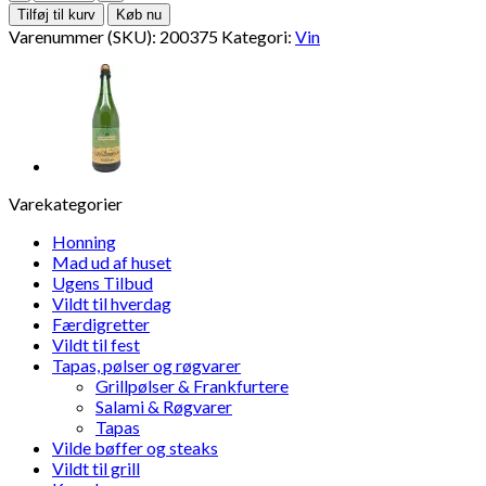
de
Tilføj til kurv
Køb nu
France
Varenummer (SKU):
200375
Kategori:
Vin
Pære
75cl
antal
Varekategorier
Honning
Mad ud af huset
Ugens Tilbud
Vildt til hverdag
Færdigretter
Vildt til fest
Tapas, pølser og røgvarer
Grillpølser & Frankfurtere
Salami & Røgvarer
Tapas
Vilde bøffer og steaks
Vildt til grill