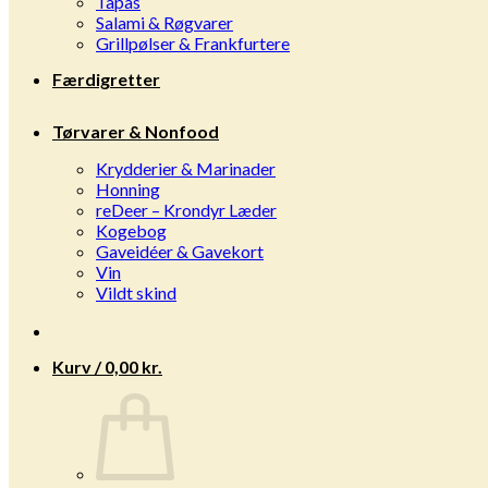
Tapas
Salami & Røgvarer
Grillpølser & Frankfurtere
Færdigretter
Tørvarer & Nonfood
Krydderier & Marinader
Honning
reDeer – Krondyr Læder
Kogebog
Gaveidéer & Gavekort
Vin
Vildt skind
Kurv /
0,00
kr.