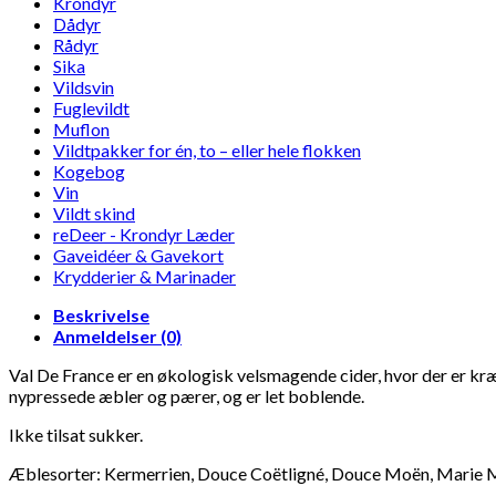
Krondyr
Dådyr
Rådyr
Sika
Vildsvin
Fuglevildt
Muflon
Vildtpakker for én, to – eller hele flokken
Kogebog
Vin
Vildt skind
reDeer - Krondyr Læder
Gaveidéer & Gavekort
Krydderier & Marinader
Beskrivelse
Anmeldelser (0)
Val De France er en økologisk velsmagende cider, hvor der er kræs
nypressede æbler og pærer, og er let boblende.
Ikke tilsat sukker.
Æblesorter: Kermerrien, Douce Coëtligné, Douce Moën, Marie 