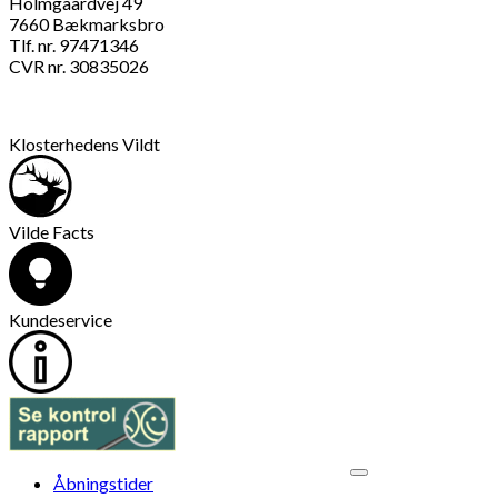
Holmgaardvej 49
7660 Bækmarksbro
Tlf. nr. 97471346
CVR nr. 30835026
Klosterhedens Vildt
Vilde Facts
Kundeservice
V
Åbningstider
M