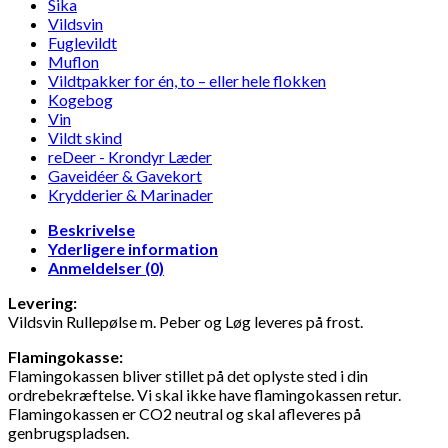
Sika
Vildsvin
Fuglevildt
Muflon
Vildtpakker for én, to – eller hele flokken
Kogebog
Vin
Vildt skind
reDeer - Krondyr Læder
Gaveidéer & Gavekort
Krydderier & Marinader
Beskrivelse
Yderligere information
Anmeldelser (0)
Levering:
Vildsvin Rullepølse m. Peber og Løg leveres på frost.
Flamingokasse:
Flamingokassen bliver stillet på det oplyste sted i din
ordrebekræftelse. Vi skal ikke have flamingokassen retur.
Flamingokassen er CO2 neutral og skal afleveres på
genbrugspladsen.