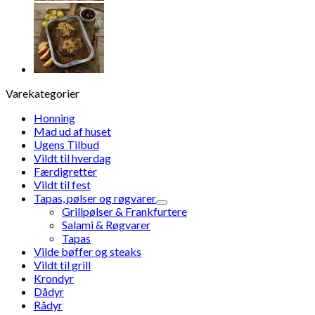
Varekategorier
Honning
Mad ud af huset
Ugens Tilbud
Vildt til hverdag
Færdigretter
Vildt til fest
Tapas, pølser og røgvarer
Grillpølser & Frankfurtere
Salami & Røgvarer
Tapas
Vilde bøffer og steaks
Vildt til grill
Krondyr
Dådyr
Rådyr