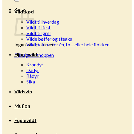
Kurv
Vildtkød
Vildt til hverdag
Vildt til fest
Vildt til grill
Vilde bøffer og steaks
Ingen varer i kurven.
Vildtpakker for én, to – eller hele flokken
Hjortevildt
Tilbage til shoppen
Krondyr
Dådyr
Rådyr
Sika
Vildsvin
Muflon
Fuglevildt