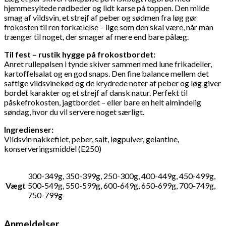
hjemmesyltede rødbeder og lidt karse på toppen. Den milde
smag af vildsvin, et strejf af peber og sødmen fra løg gør
frokosten til ren forkælelse – lige som den skal være, når man
trænger til noget, der smager af mere end bare pålæg.
Til fest – rustik hygge på frokostbordet:
Anret rullepølsen i tynde skiver sammen med lune frikadeller,
kartoffelsalat og en god snaps. Den fine balance mellem det
saftige vildsvinekød og de krydrede noter af peber og løg giver
bordet karakter og et strejf af dansk natur. Perfekt til
påskefrokosten, jagtbordet – eller bare en helt almindelig
søndag, hvor du vil servere noget særligt.
Ingredienser:
Vildsvin nakkefilet, peber, salt, løgpulver, gelantine,
konserveringsmiddel (E250)
300-349g, 350-399g, 250-300g, 400-449g, 450-499g,
Vægt
500-549g, 550-599g, 600-649g, 650-699g, 700-749g,
750-799g
Anmeldelser