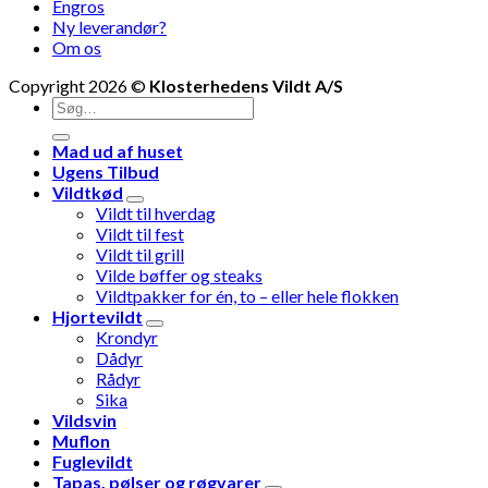
Engros
Ny leverandør?
Om os
Copyright 2026 ©
Klosterhedens Vildt A/S
Søg
efter:
Mad ud af huset
Ugens Tilbud
Vildtkød
Vildt til hverdag
Vildt til fest
Vildt til grill
Vilde bøffer og steaks
Vildtpakker for én, to – eller hele flokken
Hjortevildt
Krondyr
Dådyr
Rådyr
Sika
Vildsvin
Muflon
Fuglevildt
Tapas, pølser og røgvarer