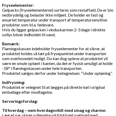
Fryseelementer:
Gelpacks (fryseelementerne) sorteres som restaffald. De er bio
nedbrydelig og belaster ikke miljøet. De holder en fast og
ensartet temperatur under transport af temperatursensitive
produkter som bl.a. fødevare.
Hvis du ligger gelpacken i vinduskarmen 2-3 dage i direkte
sollys bliver indholdet til vand.
Bemærk:
Flamingokassen indeholder fryseelementer for at sikrer, at
produktet holdes så tæt på frysepunktet under transporten
som overhovedet muligt. Du kan dog opleve at produktet vil
være en smule optøet i kanten, da det er fysisk umuligt at holde
-18° i flamingokassen under hele transporten.
Produktet sælges derfor under betegnelsen: “Under optøning”.
Indfrysning:
Produktet er velegnet til at lægges på direkte køl i original
emballage efter modtagelse.
Serveringsforslag:
Til hverdag – nem hverdagsvildt med smag og charme:
Læg et par skiver rullepølse på friskbagt rugbrød med