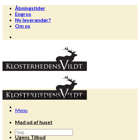
Fortsæt
Åbningstider
til
Engros
indhold
Ny leverandør?
Om os
Log ind / Opret en kundekonto
Menu
Mad ud af huset
Søg
Ugens Tilbud
efter: