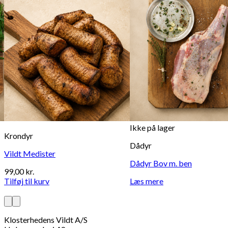
Ikke på lager
Krondyr
Dådyr
Vildt Medister
Dådyr Bov m. ben
99,00
kr.
Tilføj til kurv
Læs mere
Klosterhedens Vildt A/S