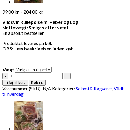
Prisinterval:
99,00
kr.
–
204,00
kr.
99,00 kr.
Vildsvin Rullepølse m. Peber og Løg
til
Nettovægt: Sælges efter vægt.
204,00 kr.
En absolut bestseller.
Produktet leveres på køl.
OBS: Læs beskrivelsen inden køb.
Vægt
Vildsvin
Rullepølse
Tilføj til kurv
Køb nu
m.
Varenummer (SKU):
N/A
Kategorier:
Salami & Røgvarer
,
Vildt
Peber
til hverdag
og
Løg
antal