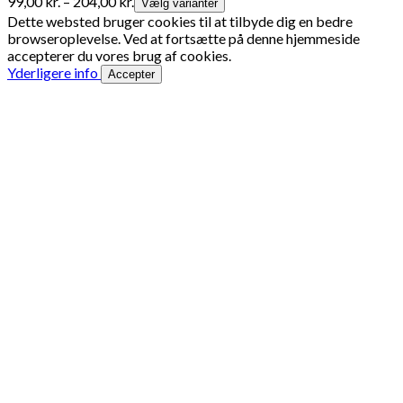
Prisinterval:
99,00
kr.
–
204,00
kr.
Vælg varianter
99,00 kr.
Dette websted bruger cookies til at tilbyde dig en bedre
til
browseroplevelse. Ved at fortsætte på denne hjemmeside
204,00 kr.
accepterer du vores brug af cookies.
Yderligere info
Accepter