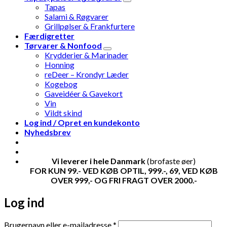
Tapas
Salami & Røgvarer
Grillpølser & Frankfurtere
Færdigretter
Tørvarer & Nonfood
Krydderier & Marinader
Honning
reDeer – Krondyr Læder
Kogebog
Gaveidéer & Gavekort
Vin
Vildt skind
Log ind / Opret en kundekonto
Nyhedsbrev
Vi leverer i hele Danmark
(brofaste øer)
FOR KUN 99.- VED KØB OPTIL, 999.-, 69, VED KØB
OVER 999,- OG FRI FRAGT OVER 2000.-
Log ind
Påkrævet
Brugernavn eller e-mailadresse
*