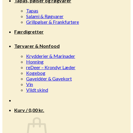
Tapas, pølser og røgvarer
Tapas
Salami & Røgvarer
Grillpølser & Frankfurtere
Færdigretter
Tørvarer & Nonfood
Krydderier & Marinader
Honning
reDeer – Krondyr Læder
Kogebog
Gaveidéer & Gavekort
Vin
Vildt skind
Kurv /
0,00
kr.