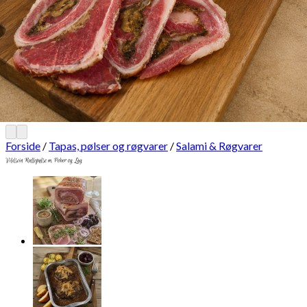
Forside
/
Tapas, pølser og røgvarer
/
Salami & Røgvarer
Vildsvin Rullepølse m. Peber og Løg