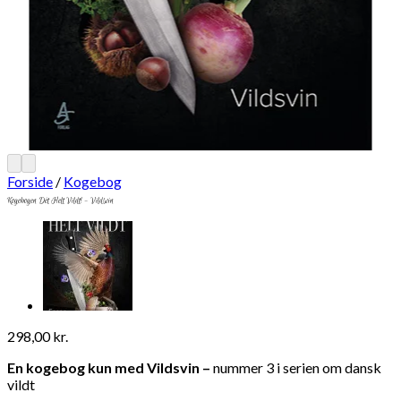
Forside
/
Kogebog
Kogebogen Dét Helt Vildt! – Vildsvin
298,00
kr.
En kogebog kun med Vildsvin –
nummer 3 i serien om dansk
vildt