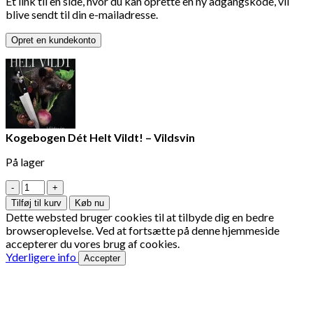
Et link til en side, hvor du kan oprette en ny adgangskode, vil
blive sendt til din e-mailadresse.
Opret en kundekonto
Kogebogen Dét Helt Vildt! – Vildsvin
På lager
Kogebogen
Dét
Tilføj til kurv
Køb nu
Helt
Dette websted bruger cookies til at tilbyde dig en bedre
Vildt!
browseroplevelse. Ved at fortsætte på denne hjemmeside
-
accepterer du vores brug af cookies.
Vildsvin
Yderligere info
Accepter
antal