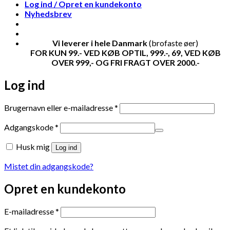
Log ind / Opret en kundekonto
Nyhedsbrev
Vi leverer i hele Danmark
(brofaste øer)
FOR KUN 99.- VED KØB OPTIL, 999.-, 69, VED KØB
OVER 999,- OG FRI FRAGT OVER 2000.-
Log ind
Påkrævet
Brugernavn eller e-mailadresse
*
Påkrævet
Adgangskode
*
Husk mig
Log ind
Mistet din adgangskode?
Opret en kundekonto
Påkrævet
E-mailadresse
*