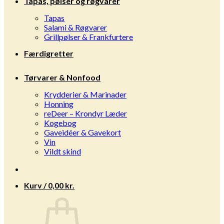
Tapas, pølser og røgvarer
Tapas
Salami & Røgvarer
Grillpølser & Frankfurtere
Færdigretter
Tørvarer & Nonfood
Krydderier & Marinader
Honning
reDeer – Krondyr Læder
Kogebog
Gaveidéer & Gavekort
Vin
Vildt skind
Kurv /
0,00
kr.