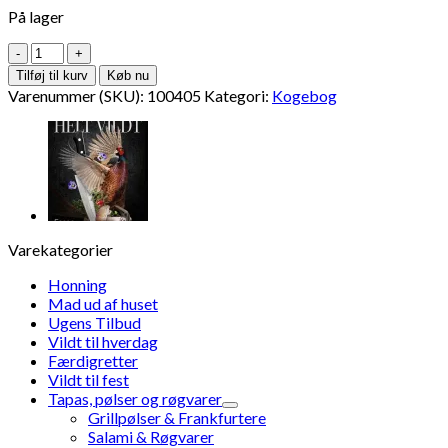
På lager
Kogebogen
Dét
Tilføj til kurv
Køb nu
Helt
Varenummer (SKU):
100405
Kategori:
Kogebog
Vildt!
-
Vildsvin
antal
Varekategorier
Honning
Mad ud af huset
Ugens Tilbud
Vildt til hverdag
Færdigretter
Vildt til fest
Tapas, pølser og røgvarer
Grillpølser & Frankfurtere
Salami & Røgvarer