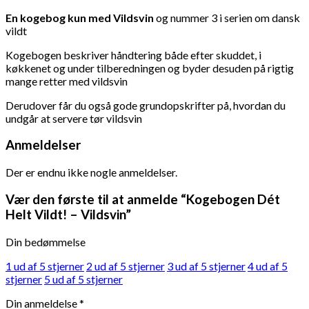
En kogebog kun med Vildsvin
og nummer 3 i serien om dansk
vildt
Kogebogen beskriver håndtering både efter skuddet, i
køkkenet og under tilberedningen og byder desuden på rigtig
mange retter med vildsvin
Derudover får du også gode grundopskrifter på, hvordan du
undgår at servere tør vildsvin
Anmeldelser
Der er endnu ikke nogle anmeldelser.
Vær den første til at anmelde “Kogebogen Dét
Helt Vildt! – Vildsvin”
Din bedømmelse
1 ud af 5 stjerner
2 ud af 5 stjerner
3 ud af 5 stjerner
4 ud af 5
stjerner
5 ud af 5 stjerner
Din anmeldelse
*