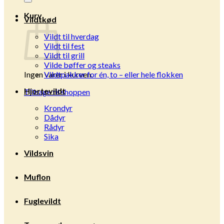
Kurv
Vildtkød
Vildt til hverdag
Vildt til fest
Vildt til grill
Vilde bøffer og steaks
Ingen varer i kurven.
Vildtpakker for én, to – eller hele flokken
Hjortevildt
Tilbage til shoppen
Krondyr
Dådyr
Rådyr
Sika
Vildsvin
Muflon
Fuglevildt