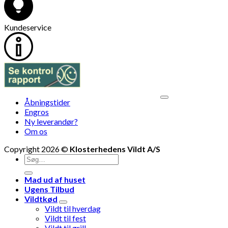
Kundeservice
V
Åbningstider
M
Engros
Ny leverandør?
Om os
Copyright 2026 ©
Klosterhedens Vildt A/S
Søg
efter:
Mad ud af huset
Ugens Tilbud
Vildtkød
Vildt til hverdag
Vildt til fest
Vildt til grill