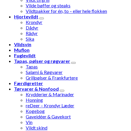
Vilde bøffer og steaks
Vildtpakker for én, to – eller hele flokken
Hjortevildt
Krondyr
Dådyr
Rådyr
Sika
Vildsvin
Muflon
Fuglevildt
Tapas, pølser og røgvarer
Tapas
Salami & Røgvarer
Grillpølser & Frankfurtere
Færdigretter
Tørvarer & Nonfood
Krydderier & Marinader
Honning
reDeer – Krondyr Læder
Kogebog
Gaveidéer & Gavekort
Vin
Vildt skind