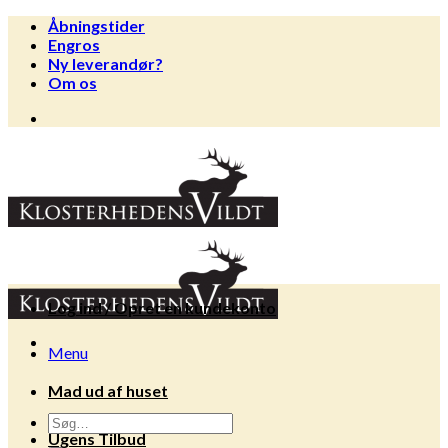
Fortsæt
Åbningstider
til
Engros
indhold
Ny leverandør?
Om os
Log ind / Opret en kundekonto
Menu
Mad ud af huset
Søg
Ugens Tilbud
efter: