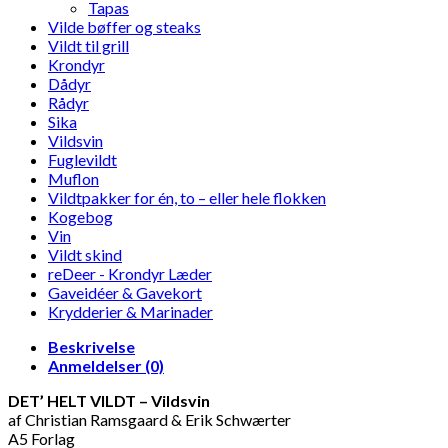
Tapas
Vilde bøffer og steaks
Vildt til grill
Krondyr
Dådyr
Rådyr
Sika
Vildsvin
Fuglevildt
Muflon
Vildtpakker for én, to – eller hele flokken
Kogebog
Vin
Vildt skind
reDeer - Krondyr Læder
Gaveidéer & Gavekort
Krydderier & Marinader
Beskrivelse
Anmeldelser (0)
DET’ HELT VILDT – Vildsvin
af Christian Ramsgaard & Erik Schwærter
A5 Forlag