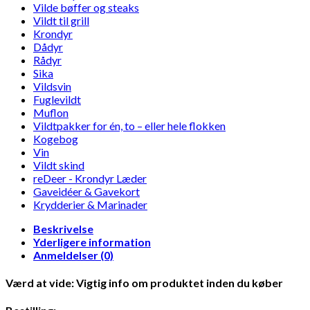
Vilde bøffer og steaks
Vildt til grill
Krondyr
Dådyr
Rådyr
Sika
Vildsvin
Fuglevildt
Muflon
Vildtpakker for én, to – eller hele flokken
Kogebog
Vin
Vildt skind
reDeer - Krondyr Læder
Gaveidéer & Gavekort
Krydderier & Marinader
Beskrivelse
Yderligere information
Anmeldelser (0)
Værd at vide: Vigtig info om produktet inden du køber