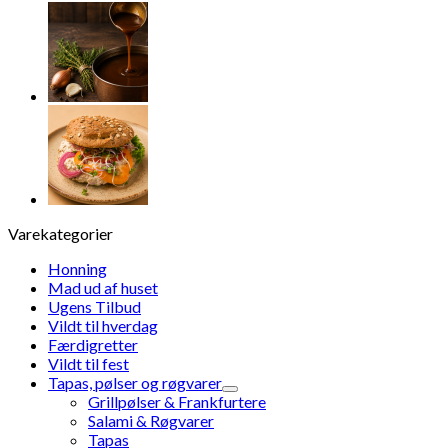
antal
Varekategorier
Honning
Mad ud af huset
Ugens Tilbud
Vildt til hverdag
Færdigretter
Vildt til fest
Tapas, pølser og røgvarer
Grillpølser & Frankfurtere
Salami & Røgvarer
Tapas