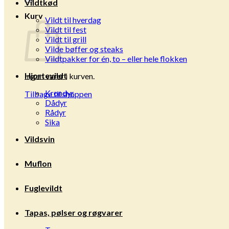
Vildtkød
Kurv
Vildt til hverdag
Vildt til fest
Vildt til grill
Vilde bøffer og steaks
Vildtpakker for én, to – eller hele flokken
Hjortevildt
Ingen varer i kurven.
Krondyr
Tilbage til shoppen
Dådyr
Rådyr
Sika
Vildsvin
Muflon
Fuglevildt
Tapas, pølser og røgvarer