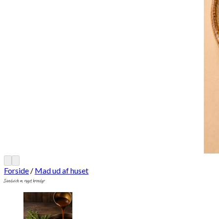
Forside
/
Mad ud af huset
Sandwich m. røget krondyr