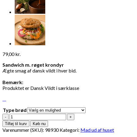
79,00
kr.
Sandwich m. røget krondyr
Ægte smag af dansk vildt i hver bid.
Bemærk:
Produktet er Dansk Vildt i særklasse
Type brød
Sandwich
m.
Tilføj til kurv
Køb nu
røget
Varenummer (SKU):
98930
Kategori:
Mad ud af huset
krondyr