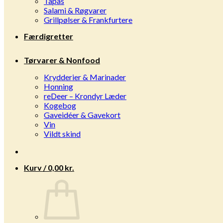
Tapas
Salami & Røgvarer
Grillpølser & Frankfurtere
Færdigretter
Tørvarer & Nonfood
Krydderier & Marinader
Honning
reDeer – Krondyr Læder
Kogebog
Gaveidéer & Gavekort
Vin
Vildt skind
Kurv /
0,00
kr.