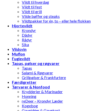
Vildt til hverdag
Vildt til fest
Vildt til grill
Vilde bøffer og steaks
Vildtpakker for én, to – eller hele flokken
Hjortevildt
Krondyr
Dådyr
Rådyr
Sika
Vildsvin
Muflon
Fuglevildt
Tapas, pølser og røgvarer
Tapas
Salami & Røgvarer
Grillpølser & Frankfurtere
Færdigretter
Tørvarer & Nonfood
Krydderier & Marinader
Honning
reDeer – Krondyr Læder
Kogebog
Gaveidéer & Gavekort