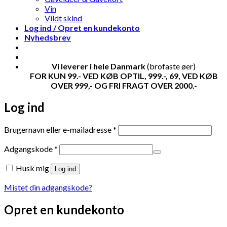
Vin
Vildt skind
Log ind / Opret en kundekonto
Nyhedsbrev
Vi leverer i hele Danmark
(brofaste øer)
FOR KUN 99.- VED KØB OPTIL, 999.-, 69, VED KØB
OVER 999,- OG FRI FRAGT OVER 2000.-
Log ind
Påkrævet
Brugernavn eller e-mailadresse
*
Påkrævet
Adgangskode
*
Husk mig
Log ind
Mistet din adgangskode?
Opret en kundekonto