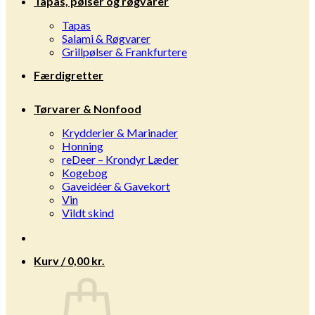
Tapas, pølser og røgvarer
Tapas
Salami & Røgvarer
Grillpølser & Frankfurtere
Færdigretter
Tørvarer & Nonfood
Krydderier & Marinader
Honning
reDeer – Krondyr Læder
Kogebog
Gaveidéer & Gavekort
Vin
Vildt skind
Kurv /
0,00
kr.