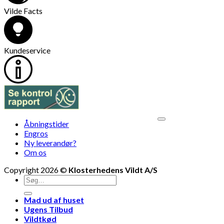
Vilde Facts
Kundeservice
V
Åbningstider
M
Engros
Ny leverandør?
Om os
Copyright 2026 ©
Klosterhedens Vildt A/S
Søg
efter:
Mad ud af huset
Ugens Tilbud
Vildtkød