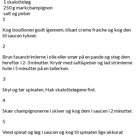
1
skalotteløg
250
g
markchampignon
salt og peber
1
Kog boullionen godt igennem, tilsæt creme fraiche og kog den
til saucen tykner.
2
Brun fasanstrimlerne i olie eller smør på en pande og steg dem
herefter i 2-3 minutter. Krydr med salt&peber og lad strimlerne
hvile i 5 minutter på en tallerken.
3
Skyl og tør spinaten. Hak skalotteløgene fint.
4
Skær champignonerne i skiver og kog dem i saucen i 2 minutter.
5
Vend spinat og løg i saucen og kog til spinaten lige akkurat