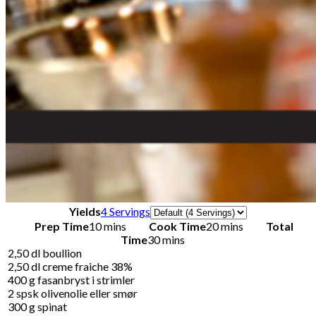
Servings
Yields
4 Servings
Prep Time
10 mins
Cook Time
20 mins
Total
Time
30 mins
2,50
dl
boullion
2,50
dl
creme fraiche 38%
400
g
fasanbryst i strimler
2
spsk
olivenolie eller smør
300
g
spinat