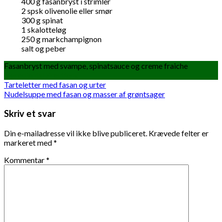
400
g
fasanbryst i strimler
2
spsk
olivenolie eller smør
300
g
spinat
1
skalotteløg
250
g
markchampignon
salt og peber
Fasanbryst med svampe, spinatsauce og creme fraiche
Ingredients
Directions
Tarteletter med fasan og urter
Nudelsuppe med fasan og masser af grøntsager
Skriv et svar
Din e-mailadresse vil ikke blive publiceret.
Krævede felter er
markeret med
*
Kommentar
*