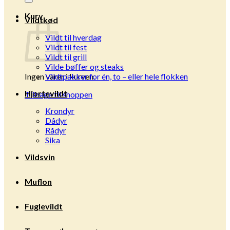
Kurv
Vildtkød
Vildt til hverdag
Vildt til fest
Vildt til grill
Vilde bøffer og steaks
Ingen varer i kurven.
Vildtpakker for én, to – eller hele flokken
Hjortevildt
Tilbage til shoppen
Krondyr
Dådyr
Rådyr
Sika
Vildsvin
Muflon
Fuglevildt