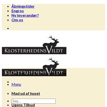
Fortsæt
Åbningstider
til
Engros
indhold
Ny leverandør?
Om os
Log ind / Opret en kundekonto
Menu
Mad ud af huset
Søg
Ugens Tilbud
efter: