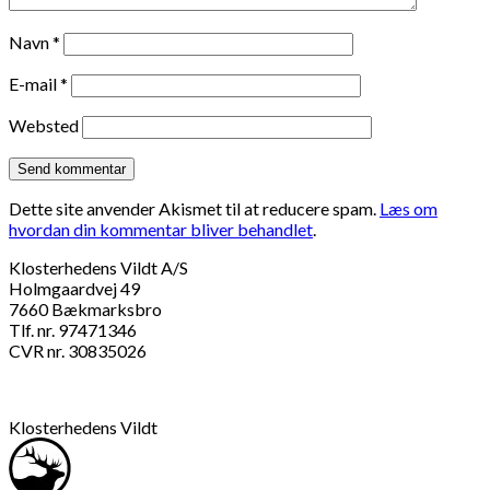
Navn
*
E-mail
*
Websted
Dette site anvender Akismet til at reducere spam.
Læs om
hvordan din kommentar bliver behandlet
.
Klosterhedens Vildt A/S
Holmgaardvej 49
7660 Bækmarksbro
Tlf. nr. 97471346
CVR nr. 30835026
Klosterhedens Vildt