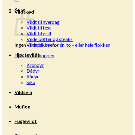
Kurv
Vildtkød
Vildt til hverdag
Vildt til fest
Vildt til grill
Vilde bøffer og steaks
Ingen varer i kurven.
Vildtpakker for én, to – eller hele flokken
Hjortevildt
Tilbage til shoppen
Krondyr
Dådyr
Rådyr
Sika
Vildsvin
Muflon
Fuglevildt