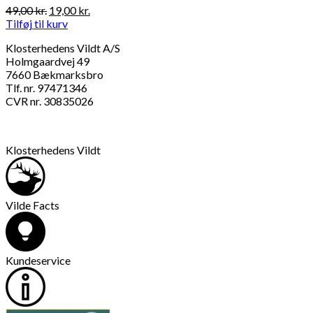
Den
Den
49,00
kr.
19,00
kr.
oprindelige
aktuelle
Tilføj til kurv
pris
pris
Klosterhedens Vildt A/S
var:
er:
Holmgaardvej 49
49,00 kr..
19,00 kr..
7660 Bækmarksbro
Tlf. nr. 97471346
CVR nr. 30835026
Klosterhedens Vildt
Vilde Facts
Kundeservice