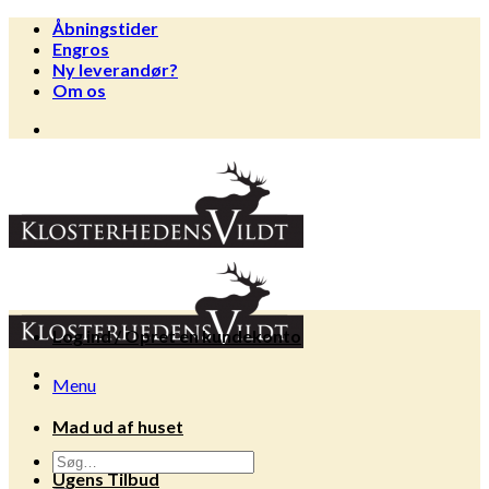
Fortsæt
Åbningstider
til
Engros
indhold
Ny leverandør?
Om os
Log ind / Opret en kundekonto
Menu
Mad ud af huset
Søg
Ugens Tilbud
efter: