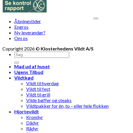
V
Åbningstider
M
Engros
Ny leverandør?
Om os
Copyright 2026 ©
Klosterhedens Vildt A/S
Søg
efter:
Mad ud af huset
Ugens Tilbud
Vildtkød
Vildt til hverdag
Vildt til fest
Vildt til grill
Vilde bøffer og steaks
Vildtpakker for én, to – eller hele flokken
Hjortevildt
Krondyr
Dådyr
Rådyr