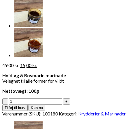
Den
Den
49,00
kr.
19,00
kr.
oprindelige
aktuelle
Hvidløg & Rosmarin marinade
pris
pris
Velegnet til alle former for vildt
var:
er:
49,00 kr..
19,00 kr..
Nettovægt: 100g
Hvidløg
&
Tilføj til kurv
Køb nu
Rosmarin
Varenummer (SKU):
100180
Kategori:
Krydderier & Marinader
Marinade
100ml
antal