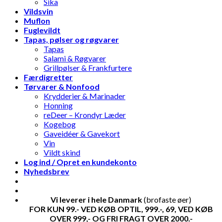
Sika
Vildsvin
Muflon
Fuglevildt
Tapas, pølser og røgvarer
Tapas
Salami & Røgvarer
Grillpølser & Frankfurtere
Færdigretter
Tørvarer & Nonfood
Krydderier & Marinader
Honning
reDeer – Krondyr Læder
Kogebog
Gaveidéer & Gavekort
Vin
Vildt skind
Log ind / Opret en kundekonto
Nyhedsbrev
Vi leverer i hele Danmark
(brofaste øer)
FOR KUN 99.- VED KØB OPTIL, 999.-, 69, VED KØB
OVER 999,- OG FRI FRAGT OVER 2000.-