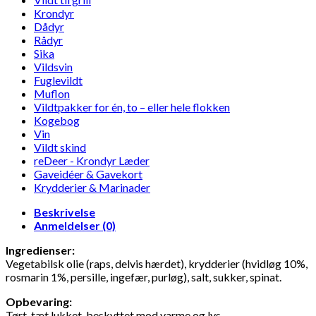
Krondyr
Dådyr
Rådyr
Sika
Vildsvin
Fuglevildt
Muflon
Vildtpakker for én, to – eller hele flokken
Kogebog
Vin
Vildt skind
reDeer - Krondyr Læder
Gaveidéer & Gavekort
Krydderier & Marinader
Beskrivelse
Anmeldelser (0)
Ingredienser:
Vegetabilsk olie (raps, delvis hærdet), krydderier (hvidløg 10%,
rosmarin 1%, persille, ingefær, purløg), salt, sukker, spinat.
Opbevaring:
Tørt, tæt lukket, beskyttet mod varme og lys.