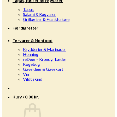
Tapas, pølser og røgvarer
Tapas
Salami & Røgvarer
Grillpølser & Frankfurtere
Færdigretter
Tørvarer & Nonfood
Krydderier & Marinader
Honning
reDeer – Krondyr Læder
Kogebog
Gaveidéer & Gavekort
Vin
Vildt skind
Kurv /
0,00
kr.