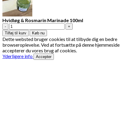
Hvidløg & Rosmarin Marinade 100ml
Hvidløg
&
Tilføj til kurv
Køb nu
Rosmarin
Dette websted bruger cookies til at tilbyde dig en bedre
Marinade
browseroplevelse. Ved at fortsætte på denne hjemmeside
100ml
accepterer du vores brug af cookies.
antal
Yderligere info
Accepter