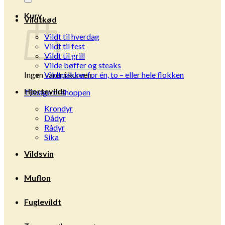
Kurv
Vildtkød
Vildt til hverdag
Vildt til fest
Vildt til grill
Vilde bøffer og steaks
Ingen varer i kurven.
Vildtpakker for én, to – eller hele flokken
Hjortevildt
Tilbage til shoppen
Krondyr
Dådyr
Rådyr
Sika
Vildsvin
Muflon
Fuglevildt