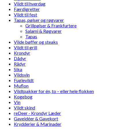
Vildt til hverdag
Færdigretter
Vildt til fest
Tapas, pølser og røgvarer
Grillpølser & Frankfurtere
Salami & Røgvarer
Tapas
Vilde bøffer og steaks
Vildt til grill
Krondyr
Dådyr
Rådyr
Sika
Vildsvin
Fuglevildt
Muflon
Vildtpakker for én, to – eller hele flokken
Kogebog
Vin
Vildt skind
reDeer - Krondyr Læder
Gaveidéer & Gavekort
Krydderier & Marinader