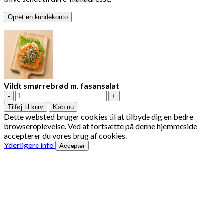
Opret en kundekonto
Vildt smørrebrød m. fasansalat
Vildt
smørrebrød
Tilføj til kurv
Køb nu
m.
Dette websted bruger cookies til at tilbyde dig en bedre
fasansalat
browseroplevelse. Ved at fortsætte på denne hjemmeside
antal
accepterer du vores brug af cookies.
Yderligere info
Accepter