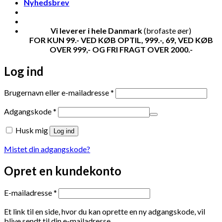
Nyhedsbrev
Vi leverer i hele Danmark
(brofaste øer)
FOR KUN 99.- VED KØB OPTIL, 999.-, 69, VED KØB
OVER 999,- OG FRI FRAGT OVER 2000.-
Log ind
Påkrævet
Brugernavn eller e-mailadresse
*
Påkrævet
Adgangskode
*
Husk mig
Log ind
Mistet din adgangskode?
Opret en kundekonto
Påkrævet
E-mailadresse
*
Et link til en side, hvor du kan oprette en ny adgangskode, vil
blive sendt til din e-mailadresse.