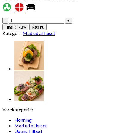
Vildt
smørrebrød
Tilføj til kurv
Køb nu
m.
Kategori:
Mad ud af huset
fasansalat
antal
Varekategorier
Honning
Mad ud af huset
Ugens Tilbud