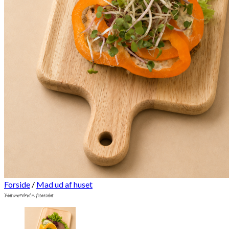
Forside
/
Mad ud af huset
Vildt smørrebrød m. fasansalat