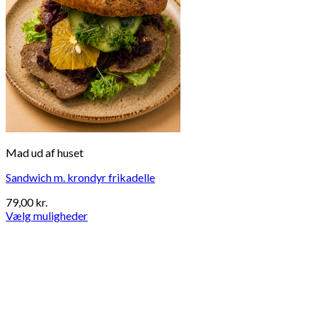
Mad ud af huset
Sandwich m. krondyr frikadelle
79,00
kr.
Vælg muligheder
Dette
vare
har
flere
varianter.
Mulighederne
kan