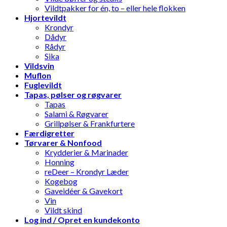
Vildtpakker for én, to – eller hele flokken
Hjortevildt
Krondyr
Dådyr
Rådyr
Sika
Vildsvin
Muflon
Fuglevildt
Tapas, pølser og røgvarer
Tapas
Salami & Røgvarer
Grillpølser & Frankfurtere
Færdigretter
Tørvarer & Nonfood
Krydderier & Marinader
Honning
reDeer – Krondyr Læder
Kogebog
Gaveidéer & Gavekort
Vin
Vildt skind
Log ind / Opret en kundekonto