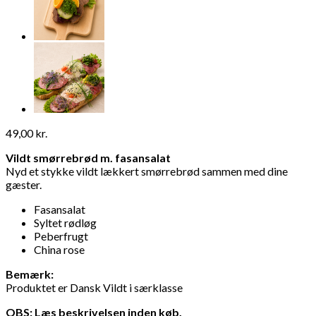
49,00
kr.
Vildt smørrebrød m. fasansalat
Nyd et stykke vildt lækkert smørrebrød sammen med dine
gæster.
Fasansalat
Syltet rødløg
Peberfrugt
China rose
Bemærk:
Produktet er Dansk Vildt i særklasse
OBS: Læs beskrivelsen inden køb.