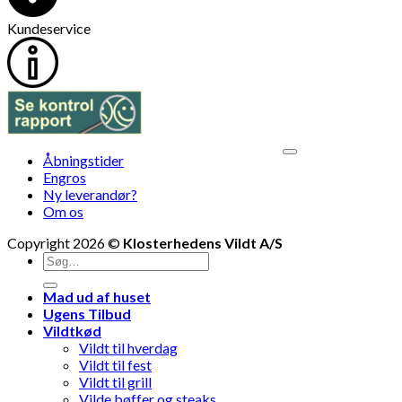
Kundeservice
V
Åbningstider
M
Engros
Ny leverandør?
Om os
Copyright 2026 ©
Klosterhedens Vildt A/S
Søg
efter:
Mad ud af huset
Ugens Tilbud
Vildtkød
Vildt til hverdag
Vildt til fest
Vildt til grill
Vilde bøffer og steaks