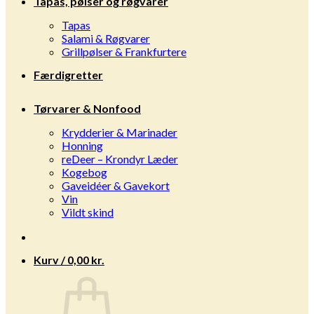
Tapas, pølser og røgvarer
Tapas
Salami & Røgvarer
Grillpølser & Frankfurtere
Færdigretter
Tørvarer & Nonfood
Krydderier & Marinader
Honning
reDeer – Krondyr Læder
Kogebog
Gaveidéer & Gavekort
Vin
Vildt skind
Kurv /
0,00
kr.