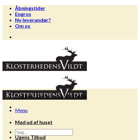
Fortsæt
Åbningstider
til
Engros
indhold
Ny leverandør?
Om os
Log ind / Opret en kundekonto
Menu
Mad ud af huset
Søg
Ugens Tilbud
efter: