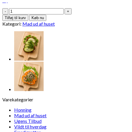
Vildt
smørrebrød
Tilføj til kurv
Køb nu
m.
Kategori:
Mad ud af huset
krondyr
frikadelle
antal
Varekategorier
Honning
Mad ud af huset
Ugens Tilbud
Vildt til hverdag