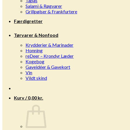
Tapas
Salami & Røgvarer
Grillpølser & Frankfurtere
Færdigretter
Tørvarer & Nonfood
Krydderier & Marinader
Honning
reDeer – Krondyr Læder
Kogebog
Gaveidéer & Gavekort
Vin
Vildt skind
Kurv /
0,00
kr.