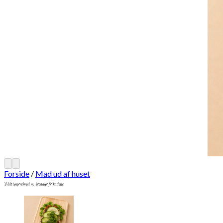
Forside
/
Mad ud af huset
Vildt smørrebrød m. krondyr frikadelle