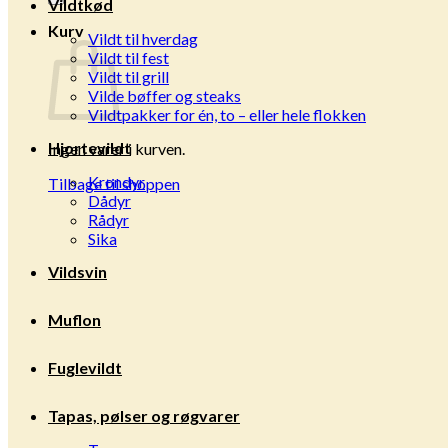
Vildtkød
Kurv
Vildt til hverdag
Vildt til fest
Vildt til grill
Vilde bøffer og steaks
Vildtpakker for én, to – eller hele flokken
Hjortevildt
Ingen varer i kurven.
Krondyr
Tilbage til shoppen
Dådyr
Rådyr
Sika
Vildsvin
Muflon
Fuglevildt
Tapas, pølser og røgvarer