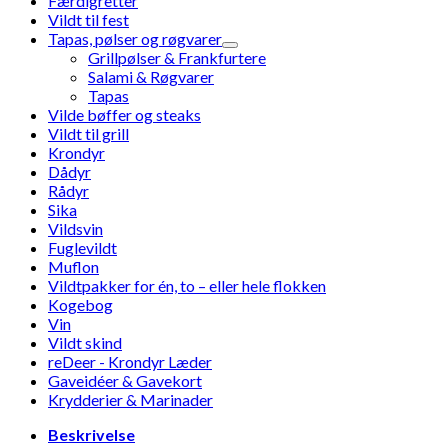
Færdigretter
Vildt til fest
Tapas, pølser og røgvarer
Grillpølser & Frankfurtere
Salami & Røgvarer
Tapas
Vilde bøffer og steaks
Vildt til grill
Krondyr
Dådyr
Rådyr
Sika
Vildsvin
Fuglevildt
Muflon
Vildtpakker for én, to – eller hele flokken
Kogebog
Vin
Vildt skind
reDeer - Krondyr Læder
Gaveidéer & Gavekort
Krydderier & Marinader
Beskrivelse