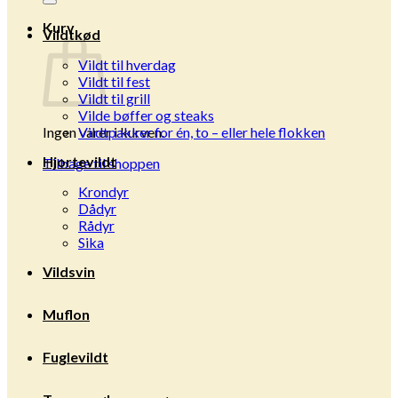
Kurv
Vildtkød
Vildt til hverdag
Vildt til fest
Vildt til grill
Vilde bøffer og steaks
Ingen varer i kurven.
Vildtpakker for én, to – eller hele flokken
Hjortevildt
Tilbage til shoppen
Krondyr
Dådyr
Rådyr
Sika
Vildsvin
Muflon
Fuglevildt