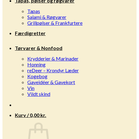
Tapas, pølser og røgvarer
Tapas
Salami & Røgvarer
Grillpølser & Frankfurtere
Færdigretter
Tørvarer & Nonfood
Krydderier & Marinader
Honning
reDeer – Krondyr Læder
Kogebog
Gaveidéer & Gavekort
Vin
Vildt skind
Kurv /
0,00
kr.