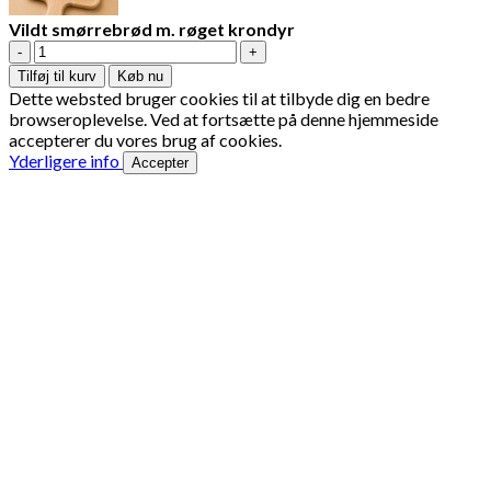
Vildt smørrebrød m. røget krondyr
Vildt
smørrebrød
Tilføj til kurv
Køb nu
m.
Dette websted bruger cookies til at tilbyde dig en bedre
røget
browseroplevelse. Ved at fortsætte på denne hjemmeside
krondyr
accepterer du vores brug af cookies.
antal
Yderligere info
Accepter