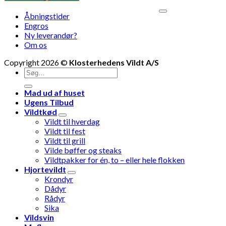
V
Åbningstider
M
Engros
Ny leverandør?
Om os
Copyright 2026 ©
Klosterhedens Vildt A/S
Søg
efter:
Mad ud af huset
Ugens Tilbud
Vildtkød
Vildt til hverdag
Vildt til fest
Vildt til grill
Vilde bøffer og steaks
Vildtpakker for én, to – eller hele flokken
Hjortevildt
Krondyr
Dådyr
Rådyr
Sika
Vildsvin