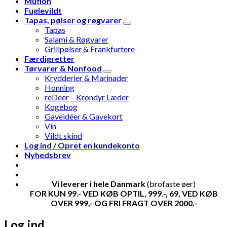
Muflon
Fuglevildt
Tapas, pølser og røgvarer
Tapas
Salami & Røgvarer
Grillpølser & Frankfurtere
Færdigretter
Tørvarer & Nonfood
Krydderier & Marinader
Honning
reDeer – Krondyr Læder
Kogebog
Gaveidéer & Gavekort
Vin
Vildt skind
Log ind / Opret en kundekonto
Nyhedsbrev
Vi leverer i hele Danmark
(brofaste øer)
FOR KUN 99.- VED KØB OPTIL, 999.-, 69, VED KØB
OVER 999,- OG FRI FRAGT OVER 2000.-
Log ind