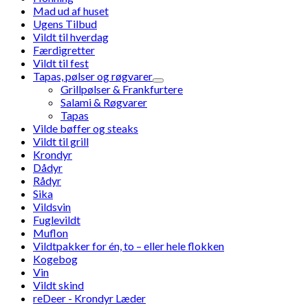
Mad ud af huset
Ugens Tilbud
Vildt til hverdag
Færdigretter
Vildt til fest
Tapas, pølser og røgvarer
Grillpølser & Frankfurtere
Salami & Røgvarer
Tapas
Vilde bøffer og steaks
Vildt til grill
Krondyr
Dådyr
Rådyr
Sika
Vildsvin
Fuglevildt
Muflon
Vildtpakker for én, to – eller hele flokken
Kogebog
Vin
Vildt skind
reDeer - Krondyr Læder