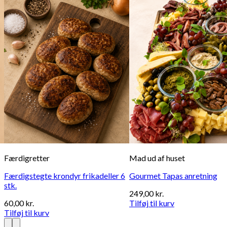
Færdigretter
Mad ud af huset
Færdigstegte krondyr frikadeller 6
Gourmet Tapas anretning
stk.
249,00
kr.
60,00
kr.
Tilføj til kurv
Tilføj til kurv