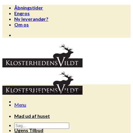
Fortsæt
Åbningstider
til
Engros
indhold
Ny leverandør?
Om os
Log ind / Opret en kundekonto
Menu
Mad ud af huset
Søg
Ugens Tilbud
efter: