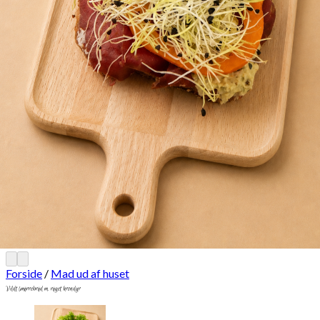
Forside
/
Mad ud af huset
Vildt smørrebrød m. røget krondyr