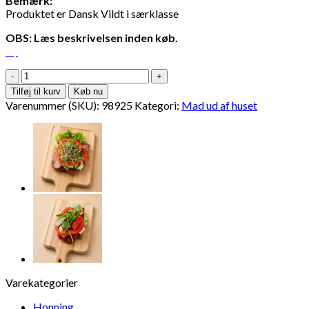
Bemærk:
Produktet er Dansk Vildt i særklasse
OBS: Læs beskrivelsen inden køb.
Vildt
smørrebrød
Tilføj til kurv
Køb nu
m.
Varenummer (SKU):
98925
Kategori:
Mad ud af huset
røget
krondyr
antal
Varekategorier
Honning