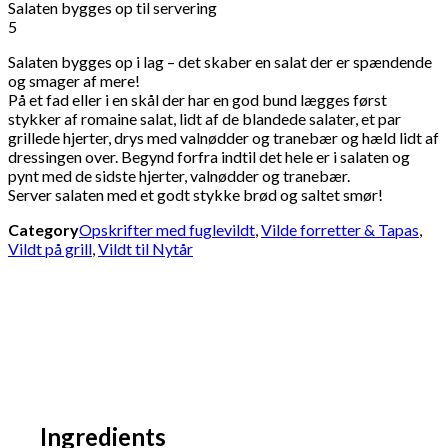
Salaten bygges op til servering
5
Salaten bygges op i lag – det skaber en salat der er spændende
og smager af mere!
På et fad eller i en skål der har en god bund lægges først
stykker af romaine salat, lidt af de blandede salater, et par
grillede hjerter, drys med valnødder og tranebær og hæld lidt af
dressingen over. Begynd forfra indtil det hele er i salaten og
pynt med de sidste hjerter, valnødder og tranebær.
Server salaten med et godt stykke brød og saltet smør!
Category
Opskrifter med fuglevildt
,
Vilde forretter & Tapas
,
Vildt på grill
,
Vildt til Nytår
Ingredients