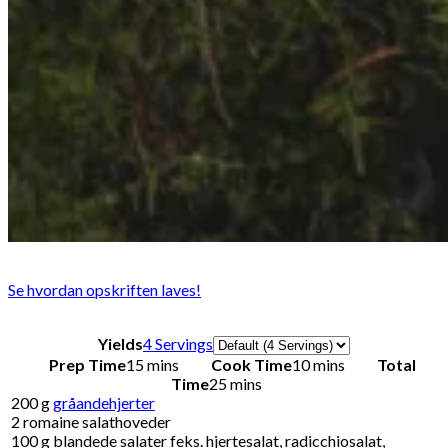
Se hvordan opskriften laves!
Servings
Yields
4 Servings
Prep Time
15 mins
Cook Time
10 mins
Total
Time
25 mins
200
g
gråandehjerter
2
romaine salathoveder
100
g
blandede salater feks. hjertesalat, radicchiosalat,