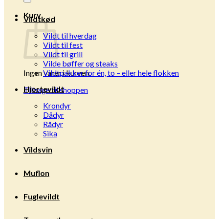
Kurv
Vildtkød
Vildt til hverdag
Vildt til fest
Vildt til grill
Vilde bøffer og steaks
Ingen varer i kurven.
Vildtpakker for én, to – eller hele flokken
Hjortevildt
Tilbage til shoppen
Krondyr
Dådyr
Rådyr
Sika
Vildsvin
Muflon
Fuglevildt