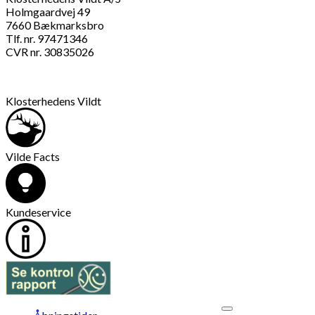
Holmgaardvej 49
7660 Bækmarksbro
Tlf. nr. 97471346
CVR nr. 30835026
Klosterhedens Vildt
Vilde Facts
Kundeservice
V