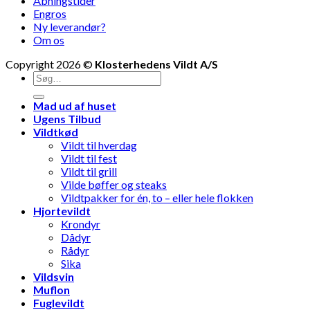
Åbningstider
M
Engros
Ny leverandør?
Om os
Copyright 2026 ©
Klosterhedens Vildt A/S
Søg
efter:
Mad ud af huset
Ugens Tilbud
Vildtkød
Vildt til hverdag
Vildt til fest
Vildt til grill
Vilde bøffer og steaks
Vildtpakker for én, to – eller hele flokken
Hjortevildt
Krondyr
Dådyr
Rådyr
Sika
Vildsvin
Muflon
Fuglevildt