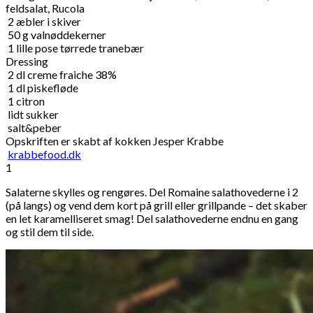
feldsalat, Rucola
2
æbler i skiver
50
g
valnøddekerner
1
lille pose tørrede tranebær
Dressing
2
dl
creme fraiche 38%
1
dl
piskefløde
1
citron
lidt sukker
salt&peber
Opskriften er skabt af kokken Jesper Krabbe
krabbefood.dk
1
Salaterne skylles og rengøres. Del Romaine salathovederne i 2
(på langs) og vend dem kort på grill eller grillpande – det skaber
en let karamelliseret smag! Del salathovederne endnu en gang
og stil dem til side.