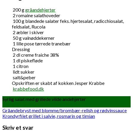
200
g
gråandehjerter
2
romaine salathoveder
100
g
blandede salater feks. hjertesalat, radicchiosalat,
feldsalat, Rucola
2
æbler i skiver
50
g
valnøddekerner
1
lille pose tørrede tranebær
Dressing
2
dl
creme fraiche 38%
1
dl
piskefløde
1
citron
lidt sukker
salt&peber
Opskriften er skabt af kokken Jesper Krabbe
krabbefood.dk
Syrlig salat med grillede vilde andehjerter
Ingredients
Directions
Gråandebryst med blomme/brombær-relish og rødvinssauce
Krondyrfilet grillet i salvie, rosmarin og timian
Skriv et svar