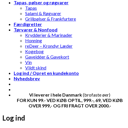
Tapas, pølser og røgvarer
Tapas
Salami & Røgvarer
Grillpølser & Frankfurtere
Færdigretter
Tørvarer & Nonfood
Krydderier & Marinader
Honning
reDeer – Krondyr Læder
Kogebog
Gaveidéer & Gavekort
Vin
Vildt skind
Log ind / Opret en kundekonto
Nyhedsbrev
Vi leverer i hele Danmark
(brofaste øer)
FOR KUN 99.- VED KØB OPTIL, 999.-, 69, VED KØB
OVER 999,- OG FRI FRAGT OVER 2000.-
Log ind