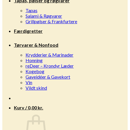
Tapas, pølser og røgvarer
Tapas
Salami & Røgvarer
Grillpølser & Frankfurtere
Færdigretter
Tørvarer & Nonfood
Krydderier & Marinader
Honning
reDeer – Krondyr Læder
Kogebog
Gaveidéer & Gavekort
Vin
Vildt skind
Kurv /
0,00
kr.