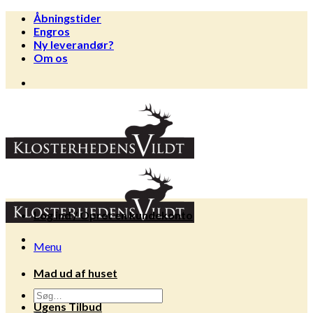
Fortsæt
Åbningstider
til
Engros
indhold
Ny leverandør?
Om os
Log ind / Opret en kundekonto
Menu
Mad ud af huset
Søg
Ugens Tilbud
efter: