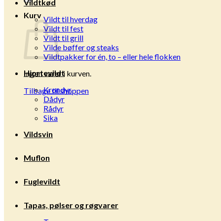
Vildtkød
Kurv
Vildt til hverdag
Vildt til fest
Vildt til grill
Vilde bøffer og steaks
Vildtpakker for én, to – eller hele flokken
Hjortevildt
Ingen varer i kurven.
Krondyr
Tilbage til shoppen
Dådyr
Rådyr
Sika
Vildsvin
Muflon
Fuglevildt
Tapas, pølser og røgvarer