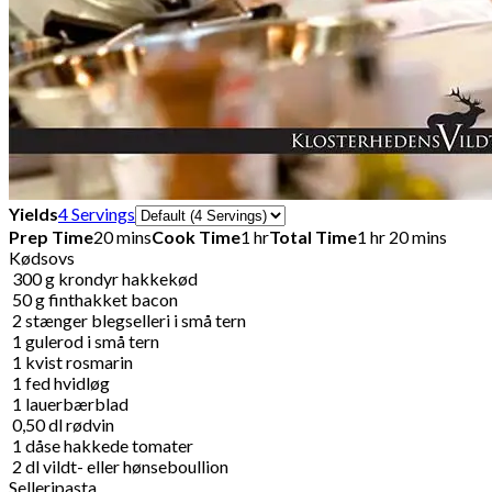
Servings
Yields
4 Servings
Prep Time
20 mins
Cook Time
1 hr
Total Time
1 hr 20 mins
Kødsovs
300
g
krondyr hakkekød
50
g
finthakket bacon
2
stænger blegselleri i små tern
1
gulerod i små tern
1
kvist rosmarin
1
fed
hvidløg
1
lauerbærblad
0,50
dl
rødvin
1
dåse
hakkede tomater
2
dl
vildt- eller hønseboullion
Selleripasta