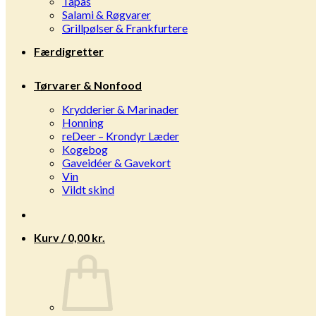
Tapas
Salami & Røgvarer
Grillpølser & Frankfurtere
Færdigretter
Tørvarer & Nonfood
Krydderier & Marinader
Honning
reDeer – Krondyr Læder
Kogebog
Gaveidéer & Gavekort
Vin
Vildt skind
Kurv /
0,00
kr.