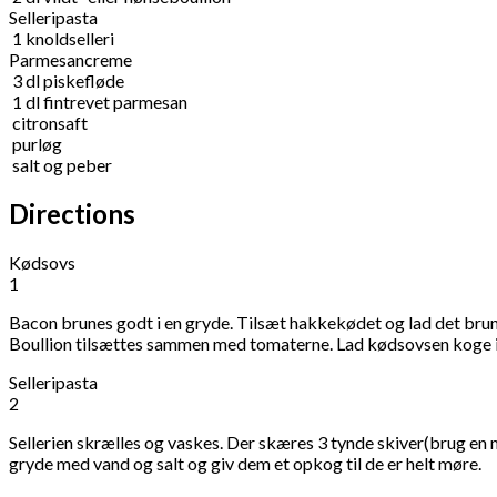
Selleripasta
1
knoldselleri
Parmesancreme
3
dl
piskefløde
1
dl
fintrevet parmesan
citronsaft
purløg
salt og peber
Directions
Kødsovs
1
Bacon brunes godt i en gryde. Tilsæt hakkekødet og lad det brun
Boullion tilsættes sammen med tomaterne. Lad kødsovsen koge i 
Selleripasta
2
Sellerien skrælles og vaskes. Der skæres 3 tynde skiver(brug en ma
gryde med vand og salt og giv dem et opkog til de er helt møre.