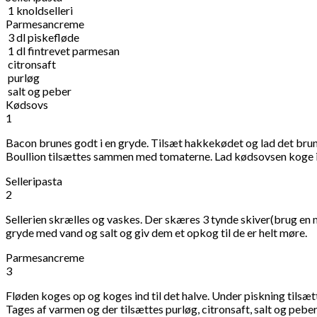
1
knoldselleri
Parmesancreme
3
dl
piskefløde
1
dl
fintrevet parmesan
citronsaft
purløg
salt og peber
Kødsovs
1
Bacon brunes godt i en gryde. Tilsæt hakkekødet og lad det brun
Boullion tilsættes sammen med tomaterne. Lad kødsovsen koge i 
Selleripasta
2
Sellerien skrælles og vaskes. Der skæres 3 tynde skiver(brug en ma
gryde med vand og salt og giv dem et opkog til de er helt møre.
Parmesancreme
3
Fløden koges op og koges ind til det halve. Under piskning tilsæt
Tages af varmen og der tilsættes purløg, citronsaft, salt og pebe