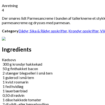
Anretning
4
Der smøres lidt Parmesancreme i bunden af tallerknerne et stykke 
parmesancreme og drysses med parmesan.
Category
Dådyr, Sika & Rådyr opskrifter
,
Krondyr opskrifter
,
Vil
Ingredients
Kødsovs
300
g
krondyr hakkekød
50
g
finthakket bacon
2
stænger blegselleri i små tern
1
gulerod i små tern
1
kvist rosmarin
1
fed
hvidløg
1
lauerbærblad
0,50
dl
rødvin
1
dåse
hakkede tomater
2
dl
vildt- eller hønseboullion