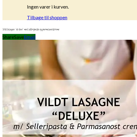
Ingen varer i kurven.
Tilbage til shoppen
Vild lasagne “de luxe” med selleripasta og parmesanostcreme
Share
Save
Email