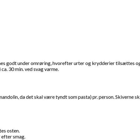
es godt under omrøring, hvorefter urter og krydderier tilsættes o
ca. 30 min. ved svag varme.
ndolin, da det skal være tyndt som pasta) pr. person. Skiverne skær
tes osten.
r efter smag.