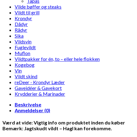
Tapas
Vilde bøffer og steaks
Vildt til grill
Krondyr
Dådyr
Rådyr
Sika
Vildsvin
Fuglevildt
Muflon
Vildtpakker for én, to – eller hele flokken
Kogebog
Vin
Vildt skind
reDeer - Krondyr Læder
Gaveidéer & Gavekort
Krydderier & Marinader
Beskrivelse
Anmeldelser (0)
Værd at vide: Vigtig info om produktet inden du køber
Bemærk: Jagtskudt vildt – Hagl kan forekomme.