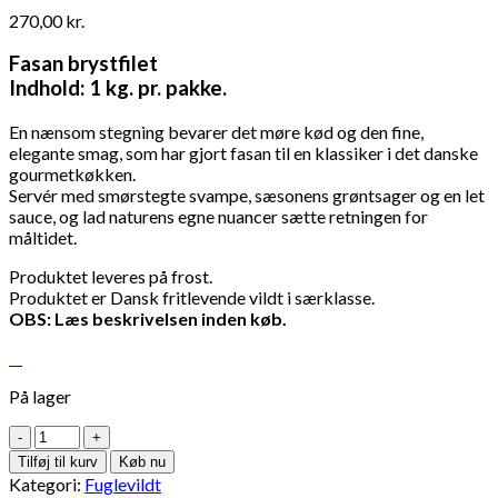
270,00
kr.
Fasan brystfilet
Indhold: 1 kg. pr. pakke.
En nænsom stegning bevarer det møre kød og den fine,
elegante smag, som har gjort fasan til en klassiker i det danske
gourmetkøkken.
Servér med smørstegte svampe, sæsonens grøntsager og en let
sauce, og lad naturens egne nuancer sætte retningen for
måltidet.
Produktet leveres på frost.
Produktet er Dansk fritlevende vildt i særklasse.
OBS: Læs beskrivelsen inden køb.
På lager
Fasan
brystfilet
Tilføj til kurv
Køb nu
1
Kategori:
Fuglevildt
kg