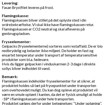
Levering:
Fasan Brystfilet leveres på frost.
Flamingokasse:
Flamingokassen bliver stillet på det oplyste sted i din
ordrebekræftelse. Vi skal ikke have flamingokassen retur.
Flamingokassen er CO2 neutral og skal afleveres på
genbrugspladsen.
Fryseelementer:
Gelpacks (fryseelementerne) sorteres som restaffald. De er bio
nedbrydelig og belaster ikke miljøet. De holder en fast og
ensartet temperatur under transport af temperatursensitive
produkter som bl.a. fødevare.
Hvis du ligger gelpacken i vinduskarmen 2-3 dage i direkte
sollys bliver indholdet til vand.
Bemærk:
Flamingokassen indeholder fryseelementer for at sikrer, at
produktet holdes så tæt på frysepunktet under transporten
som overhovedet muligt. Du kan dog opleve at produktet vil
være en smule optøet i kanten, da det er fysisk umuligt at holde
-18° i flamingokassen under hele transporten.
Produktet sælges derfor under betegnelsen: “Under optøning”.