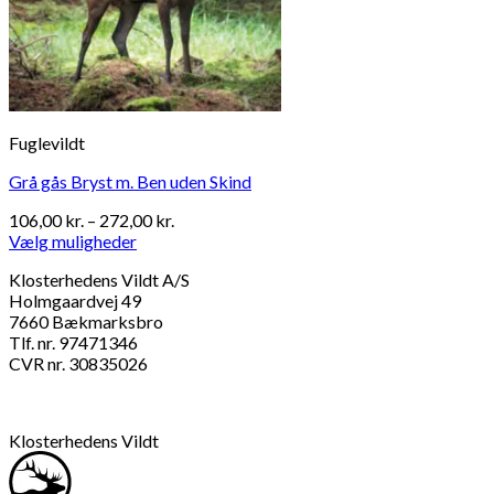
Fuglevildt
Grå gås Bryst m. Ben uden Skind
Prisinterval:
106,00
kr.
–
272,00
kr.
106,00 kr.
Vælg muligheder
Dette
til
Klosterhedens Vildt A/S
vare
272,00 kr.
Holmgaardvej 49
har
7660 Bækmarksbro
flere
Tlf. nr. 97471346
varianter.
CVR nr. 30835026
Mulighederne
kan
vælges
på
Klosterhedens Vildt
varesiden