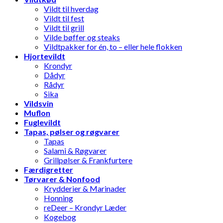
Vildt til hverdag
Vildt til fest
Vildt til grill
Vilde bøffer og steaks
Vildtpakker for én, to – eller hele flokken
Hjortevildt
Krondyr
Dådyr
Rådyr
Sika
Vildsvin
Muflon
Fuglevildt
Tapas, pølser og røgvarer
Tapas
Salami & Røgvarer
Grillpølser & Frankfurtere
Færdigretter
Tørvarer & Nonfood
Krydderier & Marinader
Honning
reDeer – Krondyr Læder
Kogebog