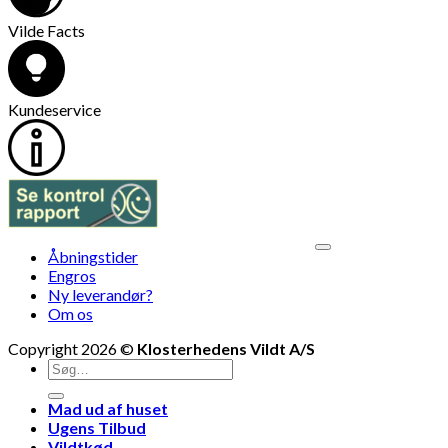
Vilde Facts
Kundeservice
V
Åbningstider
M
Engros
Ny leverandør?
Om os
Copyright 2026 ©
Klosterhedens Vildt A/S
Søg
efter:
Mad ud af huset
Ugens Tilbud
Vildtkød