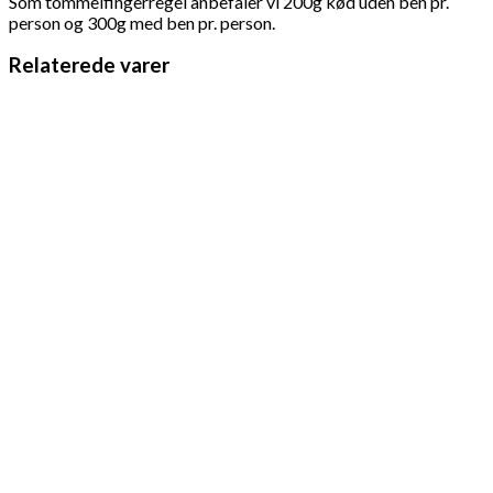
Som tommelfingerregel anbefaler vi 200g kød uden ben pr.
person og 300g med ben pr. person.
Relaterede varer