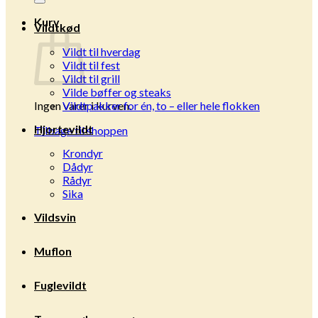
Kurv
Vildtkød
Vildt til hverdag
Vildt til fest
Vildt til grill
Vilde bøffer og steaks
Ingen varer i kurven.
Vildtpakker for én, to – eller hele flokken
Hjortevildt
Tilbage til shoppen
Krondyr
Dådyr
Rådyr
Sika
Vildsvin
Muflon
Fuglevildt