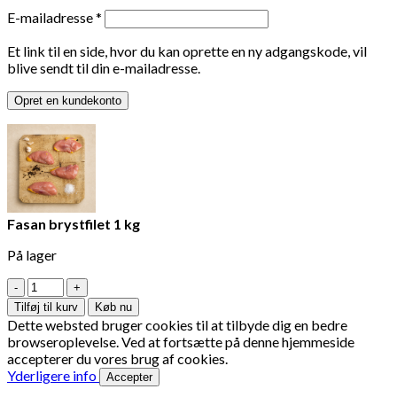
Påkrævet
E-mailadresse
*
Et link til en side, hvor du kan oprette en ny adgangskode, vil
blive sendt til din e-mailadresse.
Opret en kundekonto
Fasan brystfilet 1 kg
På lager
Fasan
brystfilet
Tilføj til kurv
Køb nu
1
Dette websted bruger cookies til at tilbyde dig en bedre
kg
browseroplevelse. Ved at fortsætte på denne hjemmeside
antal
accepterer du vores brug af cookies.
Yderligere info
Accepter