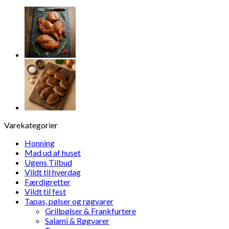
antal
Varekategorier
Honning
Mad ud af huset
Ugens Tilbud
Vildt til hverdag
Færdigretter
Vildt til fest
Tapas, pølser og røgvarer
Grillpølser & Frankfurtere
Salami & Røgvarer