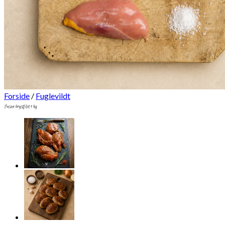
Forside
/
Fuglevildt
Fasan brystfilet 1 kg