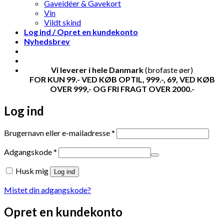
Gaveidéer & Gavekort
Vin
Vildt skind
Log ind / Opret en kundekonto
Nyhedsbrev
Vi leverer i hele Danmark
(brofaste øer)
FOR KUN 99.- VED KØB OPTIL, 999.-, 69, VED KØB
OVER 999,- OG FRI FRAGT OVER 2000.-
Log ind
Påkrævet
Brugernavn eller e-mailadresse
*
Påkrævet
Adgangskode
*
Husk mig
Log ind
Mistet din adgangskode?
Opret en kundekonto