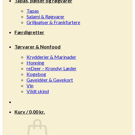
Tapas, pølser og røgvarer
Tapas
Salami & Røgvarer
Grillpølser & Frankfurtere
Færdigretter
Tørvarer & Nonfood
Krydderier & Marinader
Honning
reDeer – Krondyr Læder
Kogebog
Gaveidéer & Gavekort
Vin
Vildt skind
Kurv /
0,00
kr.