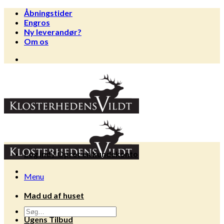
Fortsæt
Åbningstider
til
Engros
indhold
Ny leverandør?
Om os
Log ind / Opret en kundekonto
Menu
Mad ud af huset
Søg
Ugens Tilbud
efter: