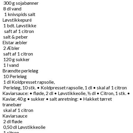
300
g
sojabønner
8
dl
vand
1 knivspids salt
Løvstikkepuré
1
bdt.
Løvstikke
saft af 1 citron
salt & peber
Elstar æbler
2
Æbler
saft af 1 citron
120
g
sukker
1
l
vand
Brændte perleløg
10
Perleløg
1
dl
Koldpresset rapsolie,
Perleløg, 10 stk. • Koldpresset rapsolie, 1 dl • skal af 1 citron
Kaviarsauce: • fløde, 2 dl • Løvstikkeolie, ½ dl • Citron, 1 stk. •
Kaviar, 40 g • sukker • salt anretning: • Hakket tørret
tranebær
skal af 1 citron
Kaviarsauce
2
dl
fløde
0,50
dl
Løvstikkeolie
1
citron