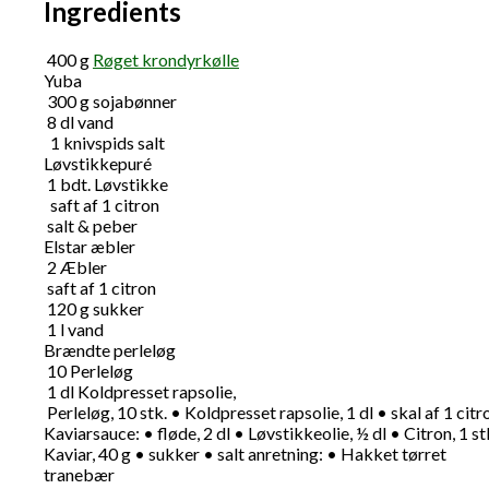
Ingredients
400
g
Røget krondyrkølle
Yuba
300
g
sojabønner
8
dl
vand
1 knivspids salt
Løvstikkepuré
1
bdt.
Løvstikke
saft af 1 citron
salt & peber
Elstar æbler
2
Æbler
saft af 1 citron
120
g
sukker
1
l
vand
Brændte perleløg
10
Perleløg
1
dl
Koldpresset rapsolie,
Perleløg, 10 stk. • Koldpresset rapsolie, 1 dl • skal af 1 citr
Kaviarsauce: • fløde, 2 dl • Løvstikkeolie, ½ dl • Citron, 1 st
Kaviar, 40 g • sukker • salt anretning: • Hakket tørret
tranebær