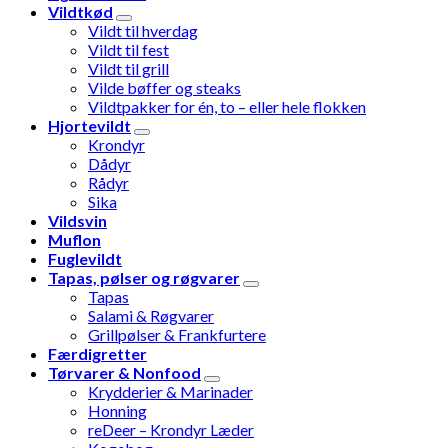
Vildtkød
Vildt til hverdag
Vildt til fest
Vildt til grill
Vilde bøffer og steaks
Vildtpakker for én, to – eller hele flokken
Hjortevildt
Krondyr
Dådyr
Rådyr
Sika
Vildsvin
Muflon
Fuglevildt
Tapas, pølser og røgvarer
Tapas
Salami & Røgvarer
Grillpølser & Frankfurtere
Færdigretter
Tørvarer & Nonfood
Krydderier & Marinader
Honning
reDeer – Krondyr Læder