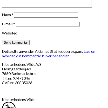
Navn
*
E-mail
*
Websted
Dette site anvender Akismet til at reducere spam.
Læs om
hvordan din kommentar bliver behandlet
.
Klosterhedens Vildt A/S
Holmgaardvej 49
7660 Bækmarksbro
Tlf. nr. 97471346
CVR nr. 30835026
Klosterhedens Vildt