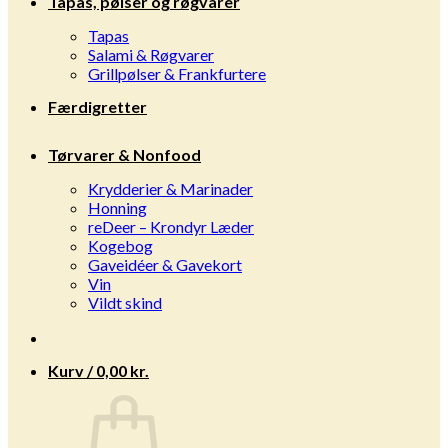
Tapas, pølser og røgvarer
Tapas
Salami & Røgvarer
Grillpølser & Frankfurtere
Færdigretter
Tørvarer & Nonfood
Krydderier & Marinader
Honning
reDeer – Krondyr Læder
Kogebog
Gaveidéer & Gavekort
Vin
Vildt skind
Kurv /
0,00
kr.