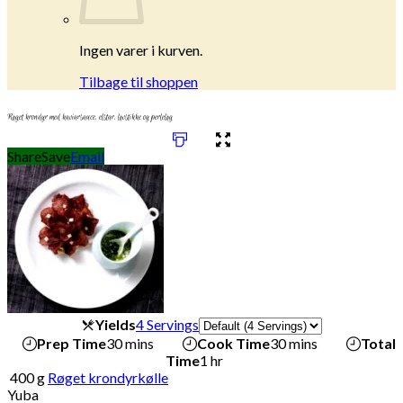
Ingen varer i kurven.
Tilbage til shoppen
Røget krondyr med kaviarsauce, elstar, løvstikke og perleløg
Share
Save
Email
Servings
Yields
4 Servings
Prep Time
30 mins
Cook Time
30 mins
Total
Time
1 hr
400
g
Røget krondyrkølle
Yuba