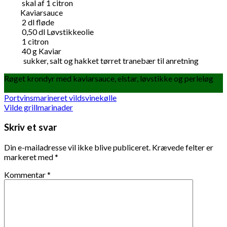
skal af 1 citron
Kaviarsauce
2
dl
fløde
0,50
dl
Løvstikkeolie
1
citron
40
g
Kaviar
sukker, salt og hakket tørret tranebær til anretning
Røget krondyr med kaviarsauce, elstar, løvstikke og perleløg
Ingredients
Directions
Portvinsmarineret vildsvinekølle
Vilde grillmarinader
Skriv et svar
Din e-mailadresse vil ikke blive publiceret.
Krævede felter er
markeret med
*
Kommentar
*