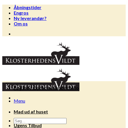
Fortsæt
Åbningstider
til
Engros
indhold
Ny leverandør?
Om os
Log ind / Opret en kundekonto
Menu
Mad ud af huset
Søg
Ugens Tilbud
efter: