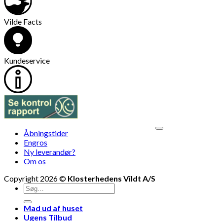
Vilde Facts
Kundeservice
V
Åbningstider
M
Engros
Ny leverandør?
Om os
Copyright 2026 ©
Klosterhedens Vildt A/S
Søg
efter:
Mad ud af huset
Ugens Tilbud