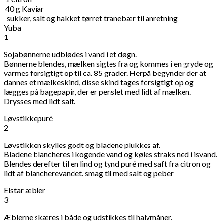
40
g
Kaviar
sukker, salt og hakket tørret tranebær til anretning
Yuba
1
Sojabønnerne udblødes i vand i et døgn.
Bønnerne blendes, mælken sigtes fra og kommes i en gryde og
varmes forsigtigt op til ca. 85 grader. Herpå begynder der at
dannes et mælkeskind, disse skind tages forsigtigt op og
lægges på bagepapir, der er penslet med lidt af mælken.
Drysses med lidt salt.
Løvstikkepuré
2
Løvstikken skylles godt og bladene plukkes af.
Bladene blancheres i kogende vand og køles straks ned i isvand.
Blendes derefter til en lind og tynd puré med saft fra citron og
lidt af blancherevandet. smag til med salt og peber
Elstar æbler
3
Æblerne skæres i både og udstikkes til halvmåner.