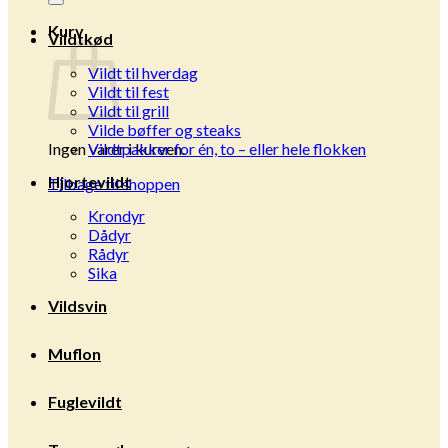
Kurv
Vildtkød
Vildt til hverdag
Vildt til fest
Vildt til grill
Vilde bøffer og steaks
Ingen varer i kurven.
Vildtpakker for én, to – eller hele flokken
Hjortevildt
Tilbage til shoppen
Krondyr
Dådyr
Rådyr
Sika
Vildsvin
Muflon
Fuglevildt