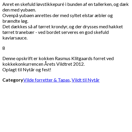
Anret en skefuld løvstikkepuré i bunden af en tallerken, og dæk
den med yubaen.
Ovenpå yubaen anrettes der med syltet elstar æbler og
brændte løg.
Det dækkes så af tørret krondyr, og der drysses med hakket
tørret tranebær - ved bordet serveres en god skefuld
kaviarsauce.
8
Denne opskrift er kokken Rasmus Klitgaards forret ved
kokkekonkurrencen Årets Vildtret 2012.
Oplagt til Nytår og fest!
Category
Vilde forretter & Tapas
,
Vildt til Nytår