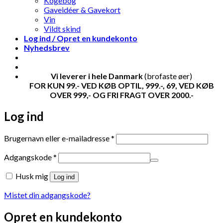
Kogebog
Gaveidéer & Gavekort
Vin
Vildt skind
Log ind / Opret en kundekonto
Nyhedsbrev
Vi leverer i hele Danmark
(brofaste øer)
FOR KUN 99.- VED KØB OPTIL, 999.-, 69, VED KØB
OVER 999,- OG FRI FRAGT OVER 2000.-
Log ind
Påkrævet
Brugernavn eller e-mailadresse
*
Påkrævet
Adgangskode
*
Husk mig
Log ind
Mistet din adgangskode?
Opret en kundekonto