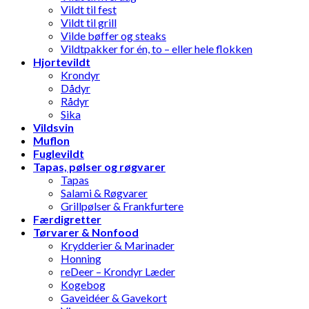
Vildt til fest
Vildt til grill
Vilde bøffer og steaks
Vildtpakker for én, to – eller hele flokken
Hjortevildt
Krondyr
Dådyr
Rådyr
Sika
Vildsvin
Muflon
Fuglevildt
Tapas, pølser og røgvarer
Tapas
Salami & Røgvarer
Grillpølser & Frankfurtere
Færdigretter
Tørvarer & Nonfood
Krydderier & Marinader
Honning
reDeer – Krondyr Læder
Kogebog
Gaveidéer & Gavekort