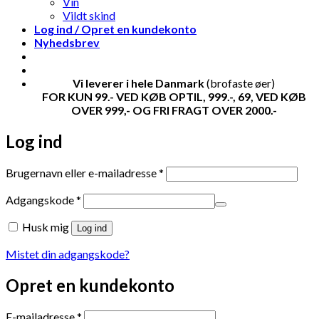
Vin
Vildt skind
Log ind / Opret en kundekonto
Nyhedsbrev
Vi leverer i hele Danmark
(brofaste øer)
FOR KUN 99.- VED KØB OPTIL, 999.-, 69, VED KØB
OVER 999,- OG FRI FRAGT OVER 2000.-
Log ind
Påkrævet
Brugernavn eller e-mailadresse
*
Påkrævet
Adgangskode
*
Husk mig
Log ind
Mistet din adgangskode?
Opret en kundekonto
Påkrævet
E-mailadresse
*