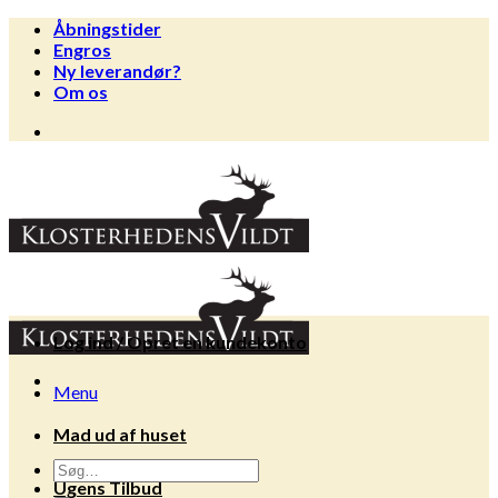
Fortsæt
Åbningstider
til
Engros
indhold
Ny leverandør?
Om os
Log ind / Opret en kundekonto
Menu
Mad ud af huset
Søg
Ugens Tilbud
efter: