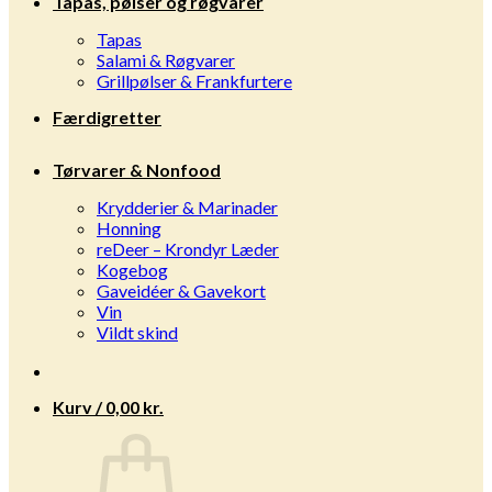
Tapas, pølser og røgvarer
Tapas
Salami & Røgvarer
Grillpølser & Frankfurtere
Færdigretter
Tørvarer & Nonfood
Krydderier & Marinader
Honning
reDeer – Krondyr Læder
Kogebog
Gaveidéer & Gavekort
Vin
Vildt skind
Kurv /
0,00
kr.