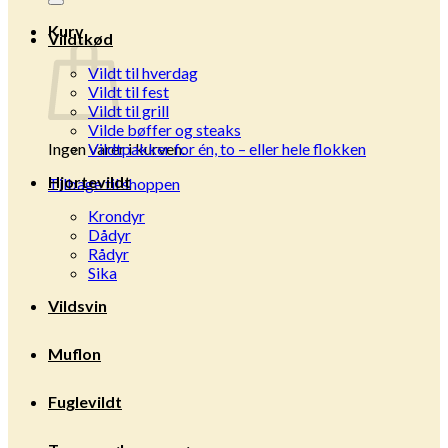
Kurv
Vildtkød
Vildt til hverdag
Vildt til fest
Vildt til grill
Vilde bøffer og steaks
Ingen varer i kurven.
Vildtpakker for én, to – eller hele flokken
Hjortevildt
Tilbage til shoppen
Krondyr
Dådyr
Rådyr
Sika
Vildsvin
Muflon
Fuglevildt