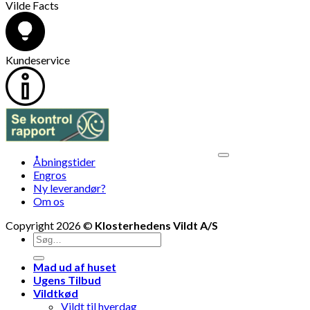
Vilde Facts
Kundeservice
V
Åbningstider
M
Engros
Ny leverandør?
Om os
Copyright 2026 ©
Klosterhedens Vildt A/S
Søg
efter:
Mad ud af huset
Ugens Tilbud
Vildtkød
Vildt til hverdag