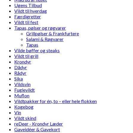
Ugens Tilbud
Vildt til hverdag
Færdigretter
Vildt til fest
Tapas, pølser og røgvarer
Grillpølser & Frankfurtere
Salami & Røgvarer
Tapas
Vilde bøffer og steaks
Vildt til grill
Krondyr
Dådyr
Rådyr
Sika
Vildsvin
Fuglevildt
Muflon
Vildtpakker for én, to – eller hele flokken
Kogebog
Vin
Vildt skind
reDeer - Krondyr Læder
Gaveidéer & Gavekort