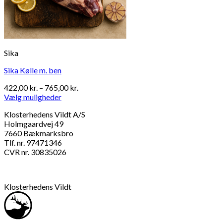
Sika
Sika Kølle m. ben
Prisinterval:
422,00
kr.
–
765,00
kr.
422,00 kr.
Vælg muligheder
Dette
til
Klosterhedens Vildt A/S
vare
765,00 kr.
Holmgaardvej 49
har
7660 Bækmarksbro
flere
Tlf. nr. 97471346
varianter.
CVR nr. 30835026
Mulighederne
kan
vælges
på
Klosterhedens Vildt
varesiden