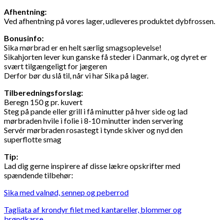
Afhentning:
Ved afhentning på vores lager, udleveres produktet dybfrossen.
Bonusinfo:
Sika mørbrad er en helt særlig smagsoplevelse!
Sikahjorten lever kun ganske få steder i Danmark, og dyret er
svært tilgængeligt for jægeren
Derfor bør du slå til, når vi har Sika på lager.
Tilberedningsforslag:
Beregn 150 g pr. kuvert
Steg på pande eller grill i få minutter på hver side og lad
mørbraden hvile i folie i 8-10 minutter inden servering
Servér mørbraden rosastegt i tynde skiver og nyd den
superflotte smag
Tip:
Lad dig gerne inspirere af disse lækre opskrifter med
spændende tilbehør:
Sika med valnød, sennep og peberrod
Tagliata af krondyr filet med kantareller, blommer og
brøndkarse